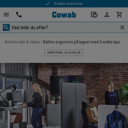
90 års erfarenhet
Arbetsmiljö & Hälsa
Bättre ergonomi på lagret med 5 enkla tips
ARBETSMILJÖ & HÄLSA