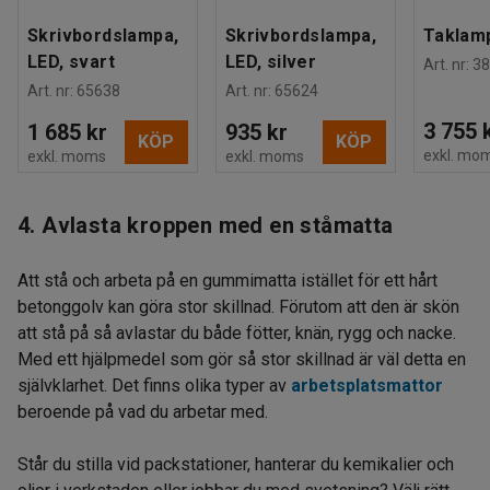
Skrivbordslampa,
Skrivbordslampa,
Taklamp
LED, svart
LED, silver
Art. nr
:
38
Art. nr
:
65638
Art. nr
:
65624
3 755 
1 685 kr
935 kr
KÖP
KÖP
exkl. mo
exkl. moms
exkl. moms
4. Avlasta kroppen med en ståmatta
Att stå och arbeta på en gummimatta istället för ett hårt
betonggolv kan göra stor skillnad. Förutom att den är skön
att stå på så avlastar du både fötter, knän, rygg och nacke.
Med ett hjälpmedel som gör så stor skillnad är väl detta en
självklarhet. Det finns olika typer av
arbetsplatsmattor
beroende på vad du arbetar med.
Står du stilla vid packstationer, hanterar du kemikalier och