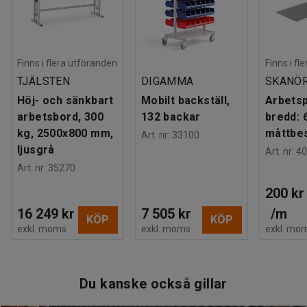
Finns i flera utföranden
Finns i fl
TJÄLSTEN
DIGAMMA
SKANÖ
Höj- och sänkbart
Mobilt backställ,
Arbetsp
arbetsbord, 300
132 backar
bredd: 
kg, 2500x800 mm,
måttbes
Art. nr
:
33100
ljusgrå
Art. nr
:
40
Art. nr
:
35270
200 kr
16 249 kr
7 505 kr
/
m
KÖP
KÖP
exkl. moms
exkl. moms
exkl. mo
Du kanske också gillar