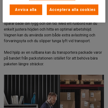
Att transportera produkter på ett ergonomiskt sätt behöver
Avvisa alla
Acceptera alla cookies
inte vara svårt. Med rätt hjälpmedel som
vagnar
och
rullbanor
behöver du inte överbelasta din kropp och du
sparar både din rygg och din tid. Med ett rullbord kan du
enkelt justera höjden och hitta en optimal arbetshöjd.
Vagnen kan du använda som både extra avlastning och
förvaringsyta och du slipper tunga lyft vid transport.
Med hjälp av en rullbana kan du transportera packade varor
på bandet från packstationen istället för att behöva bära
paketen längre sträckor.