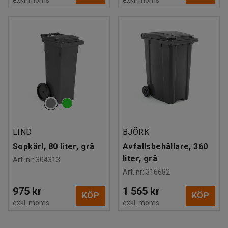
LIND
BJÖRK
Sopkärl, 80 liter, grå
Avfallsbehållare, 360
liter, grå
Art. nr
:
304313
Art. nr
:
316682
975 kr
1 565 kr
KÖP
KÖP
exkl. moms
exkl. moms