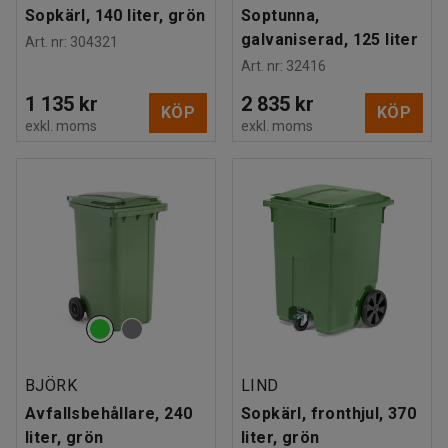
Sopkärl, 140 liter, grön
Soptunna,
galvaniserad, 125 liter
Art. nr
:
304321
Art. nr
:
32416
1 135 kr
2 835 kr
KÖP
KÖP
exkl. moms
exkl. moms
BJÖRK
LIND
Avfallsbehållare, 240
Sopkärl, fronthjul, 370
liter, grön
liter, grön