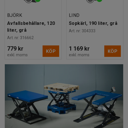
BJÖRK
LIND
Avfallsbehållare, 120
Sopkärl, 190 liter, grå
liter, grå
Art. nr
:
304333
Art. nr
:
316662
779 kr
1 169 kr
KÖP
KÖP
exkl. moms
exkl. moms