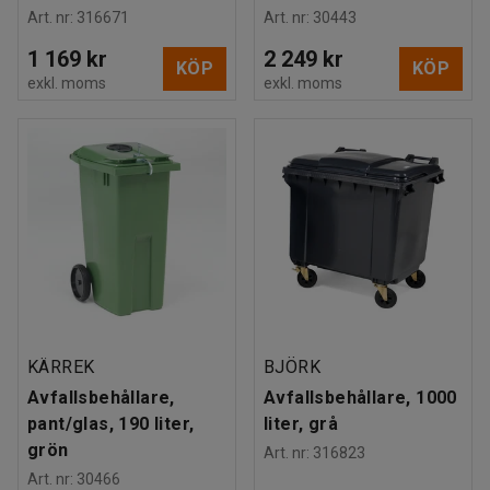
Art. nr
:
316671
Art. nr
:
30443
1 169 kr
2 249 kr
KÖP
KÖP
exkl. moms
exkl. moms
KÄRREK
BJÖRK
Avfallsbehållare,
Avfallsbehållare, 1000
pant/glas, 190 liter,
liter, grå
grön
Art. nr
:
316823
Art. nr
:
30466