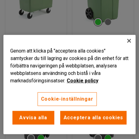
LIND
LIND
Sopkärl, 660 liter, grön
Sopkärl, 370 liter, grön
Genom att klicka på "acceptera alla cookies"
Art. nr
:
304351
Art. nr
:
304341
samtycker du till lagring av cookies på din enhet för att
förbättra navigeringen på webbplatsen, analysera
4 505 kr
1 795 kr
KÖP
KÖP
webbplatsens användning och bistå i våra
exkl. moms
exkl. moms
marknadsföringsinsatser.
Cookie policy
Cookie-inställningar
Avvisa alla
Acceptera alla cookies