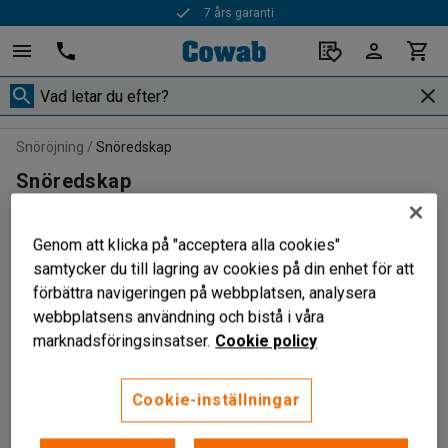
7 års garanti
Snöröjning
Snöredskap
Snöredskap
Genom att klicka på "acceptera alla cookies"
samtycker du till lagring av cookies på din enhet för att
Filtrera
Sortera
förbättra navigeringen på webbplatsen, analysera
webbplatsens användning och bistå i våra
4 produkter
marknadsföringsinsatser.
Cookie policy
Cookie-inställningar