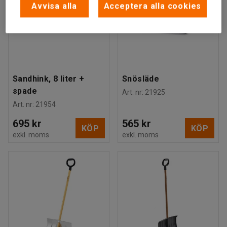
Avvisa alla
Acceptera alla cookies
Sandhink, 8 liter +
Snösläde
spade
Art. nr
:
21925
Art. nr
:
21954
695 kr
565 kr
KÖP
KÖP
exkl. moms
exkl. moms