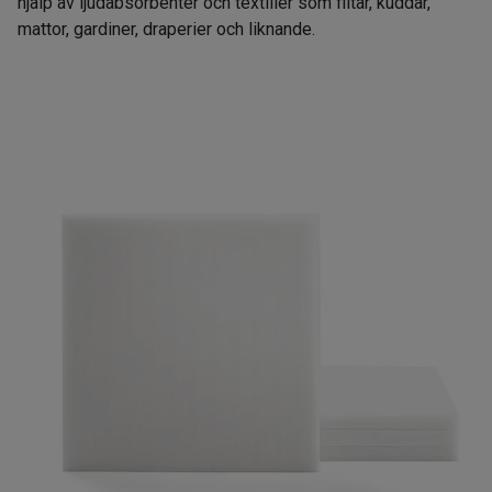
hjälp av ljudabsorbenter och textilier som filtar, kuddar,
mattor, gardiner, draperier och liknande.