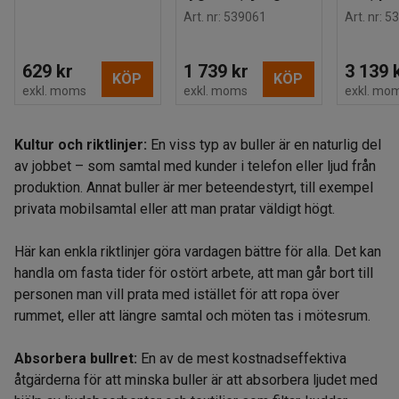
Art. nr
:
539061
Art. nr
:
53
629 kr
1 739 kr
3 139 
KÖP
KÖP
exkl. moms
exkl. moms
exkl. mo
Kultur och riktlinjer:
En viss typ av buller är en naturlig del
av jobbet – som samtal med kunder i telefon eller ljud från
produktion. Annat buller är mer beteendestyrt, till exempel
privata mobilsamtal eller att man pratar väldigt högt.
Här kan enkla riktlinjer göra vardagen bättre för alla. Det kan
handla om fasta tider för ostört arbete, att man går bort till
personen man vill prata med istället för att ropa över
rummet, eller att längre samtal och möten tas i mötesrum.
Absorbera bullret:
En av de mest kostnadseffektiva
åtgärderna för att minska buller är att absorbera ljudet med