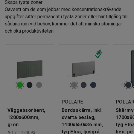
Skapa tysta zoner
Oavsett om de som jobbar med koncentrationskrävande
uppgifter sitter permanent i tysta zoner eller har tillgång till
sådana rum vid behov, kommer det att minska störningar
och öka produktiviteten.
POLLARE
POLLA
Väggabsorbent,
Bordsskärm, inkl.
Skärmv
1200x600mm,
svarta beslag,
1700x8
grön
1400x650x36 mm,
tyg Etn
tyg Etna, ljusgrå
ben, pe
Art. nr
:
124093