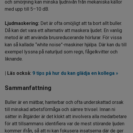
och smörjning kan minska ljudnivån från mekaniska källor
med upp till 5–10 dB.
Ljudmaskering:
Det är ofta omöjligt att ta bort allt buller.
Då kan det vara ett alternativ att maskera ljudet. En vanlig
metod är att använda brusreducerande hörlurar. För vissa
kan så kallade “white noise”-maskiner hjälpa. Där kan du till
exempel lyssna på natur­ljud som regn, fågelkvitter och
liknande.
| Läs också:
9 tips på hur du kan glädja en kollega »
Sammanfattning
Buller är en mätbar, hanterbar och ofta underskattad orsak
till minskad arbetsförmåga och sämre trivsel. Innan ni
sätter in åtgärder är det klokt att involvera alla medarbetare
för att tillsammans identifiera var de mest störande ljuden
kommer ifrån, så att ni kan fokusera insatserna där de ger