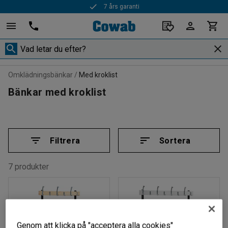
7 års garanti
Omklädningsbänkar
Med kroklist
Bänkar med kroklist
Filtrera
Sortera
7 produkter
Genom att klicka på "acceptera alla cookies"