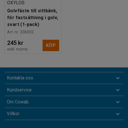
OXYLOS
Golvfäste till sittbänk,
för fastsättning i golv,
svart (1-pack)
Art. nr
:
236002
245 kr
KÖP
exkl. moms
Kontakta oss
Kundservice
Om Cowab
Villkor