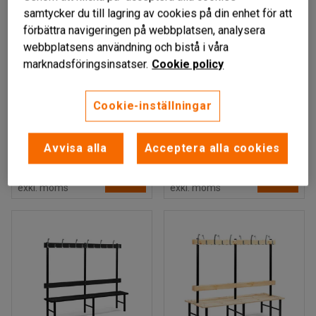
samtycker du till lagring av cookies på din enhet för att
förbättra navigeringen på webbplatsen, analysera
webbplatsens användning och bistå i våra
marknadsföringsinsatser.
Cookie policy
Finns i flera utföranden
Finns i flera utföranden
OXYLOS
OXYLOS
Cookie-inställningar
Enkel sittbänk, 6
Enkel sittbänk, 8
krokar, 1000 mm, furu
krokar, 1500 mm, grå
Art. nr
:
40767
Art. nr
:
742171
Avvisa alla
Acceptera alla cookies
2 669 kr
3 699 kr
KÖP
KÖP
exkl. moms
exkl. moms