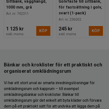
Sittbänk, vägghängd,
Golvfäste till sittbänk,
1000 mm, grå
för fastsättning i golv,
svart (1-pack)
Art. nr
:
742311
Art. nr
:
236002
1 125 kr
245 kr
KÖP
KÖP
exkl. moms
exkl. moms
Bänkar och kroklister för ett praktiskt och
organiserat omklädningsrum
Vi har ett stort urval av smarta inredningslösningar för
omklädningsrum och kapprum – till exempel
omklädningsbänkar och kroklister. Bänkar till
omklädningsrum gör det enkelt att byta kläder och förvara
dem på ett praktiskt sätt för att undvika att lägga dem på