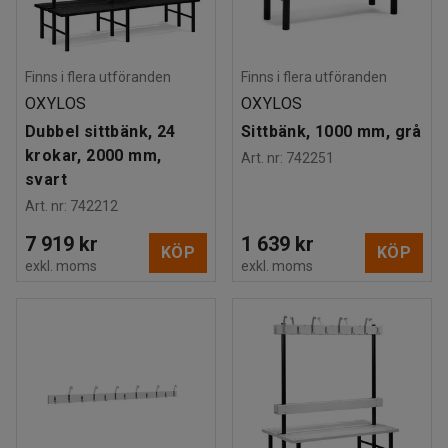
Finns i flera utföranden
Finns i flera utföranden
OXYLOS
OXYLOS
Dubbel sittbänk, 24
Sittbänk, 1000 mm, grå
krokar, 2000 mm,
Art. nr
:
742251
svart
Art. nr
:
742212
7 919 kr
1 639 kr
KÖP
KÖP
exkl. moms
exkl. moms