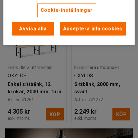
Cookie-inställningar
Avvisa alla
Acceptera alla cookies
Finns i flera utföranden
Finns i flera utföranden
OXYLOS
OXYLOS
Enkel sittbänk, 12
Sittbänk, 2000 mm,
krokar, 2000 mm, furu
svart
Art. nr
:
41251
Art. nr
:
742272
4 305 kr
2 249 kr
KÖP
KÖP
exkl. moms
exkl. moms