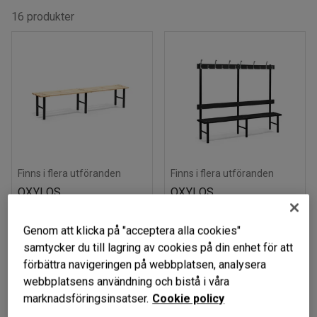
16 produkter
Finns i flera utföranden
Finns i flera utföranden
OXYLOS
OXYLOS
Sittbänk, 2000 mm,
Enkel sittbänk, 12
furu
krokar, 2000 mm,
Genom att klicka på "acceptera alla cookies"
svart
samtycker du till lagring av cookies på din enhet för att
Art. nr
:
41252
förbättra navigeringen på webbplatsen, analysera
Art. nr
:
742182
webbplatsens användning och bistå i våra
2 149 kr
4 525 kr
KÖP
KÖP
marknadsföringsinsatser.
Cookie policy
exkl. moms
exkl. moms