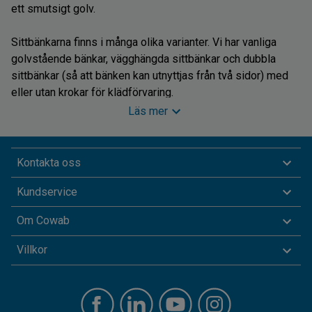
ett smutsigt golv.
Sittbänkarna finns i många olika varianter. Vi har vanliga
golvstående bänkar, vägghängda sittbänkar och dubbla
sittbänkar (så att bänken kan utnyttjas från två sidor) med
eller utan krokar för klädförvaring.
Läs mer
Våra fristående sittbänkar produceras av tåliga material och
är mycket stabila. Du behöver därför inte bekymra dig över
att de ska vingla även om du väljer att ha dem stående mitt
Kontakta oss
på golvet.
Kundservice
Håll ordning i omklädningsrummet med
Om Cowab
kroklister och skoställ
Villkor
Om du inte har plats med fristående bänkar med
upphängningskrokar har vi också väggmonterade kroklister
med krokar som är lätta att montera. Fristående kroklister är
en platsbesparande lösning för dig som inte vill ha något