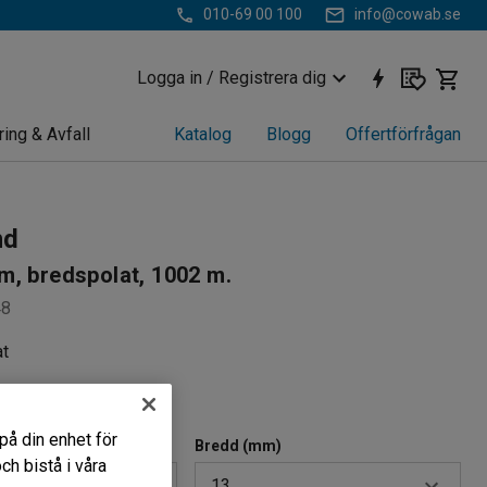
010-69 00 100
info@cowab.se
Logga in / Registrera dig
ring & Avfall
Katalog
Blogg
Offertförfrågan
nd
, bredspolat, 1002 m.
48
at
e gods
på din enhet för
Bredd (mm)
h bistå i våra
13