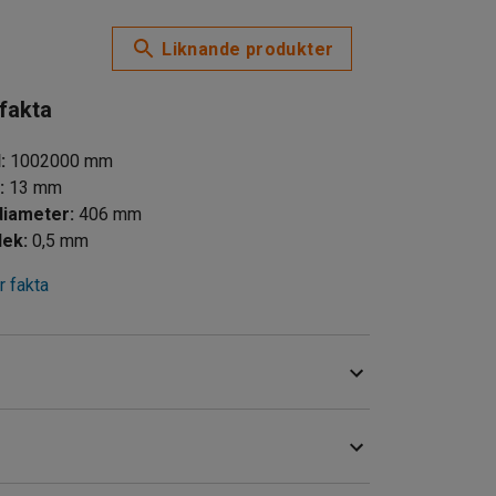
Liknande produkter
 fakta
d
:
1002000
mm
d
:
13
mm
diameter
:
406
mm
lek
:
0,5
mm
 fakta
r en lösning för manuell eller helautomatisk