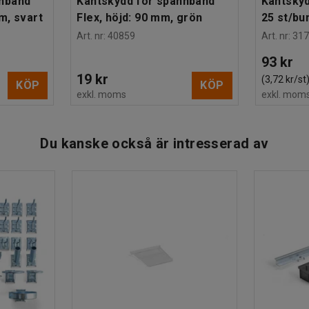
nnband
Kantskydd för spännband
Kantskyd
m, svart
Flex, höjd: 90 mm, grön
25 st/bu
Art. nr
:
40859
Art. nr
:
317
93 kr
19 kr
(3,72 kr/st
KÖP
KÖP
exkl. moms
exkl. mom
Du kanske också är intresserad av