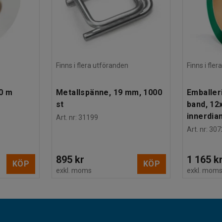
Finns i flera utföranden
Finns i fle
0 m
Metallspänne, 19 mm, 1000
Emballer
st
band, 12
innerdia
Art. nr
:
31199
Art. nr
:
307
895 kr
1 165 k
KÖP
KÖP
exkl. moms
exkl. mom