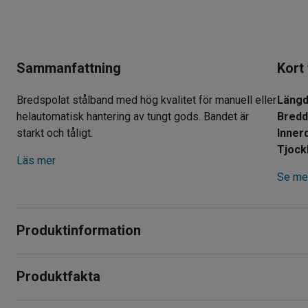
Sammanfattning
Kort
Bredspolat stålband med hög kvalitet för manuell eller
Läng
helautomatisk hantering av tungt gods. Bandet är
Bred
starkt och tåligt.
Inner
Tjock
Läs mer
Se mer
Produktinformation
Högkvalitativt och starkt bredspolat band för dig som behöve
Produktfakta
bandning av tyngre gods.
Längd
:
1002000
mm