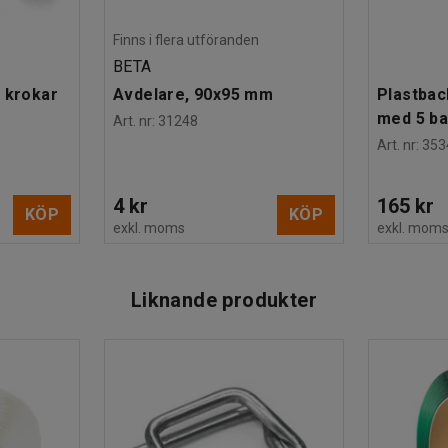
Finns i flera utföranden
BETA
 krokar
Avdelare, 90x95 mm
Plastbac
med 5 b
Art. nr
:
31248
Art. nr
:
353
4 kr
165 kr
KÖP
KÖP
exkl. moms
exkl. mom
Liknande produkter