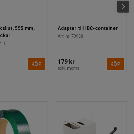
kslist, 555 mm,
Adapter till IBC-container
ackar
Art. nr
:
73938
410
179 kr
KÖP
KÖP
s
exkl. moms