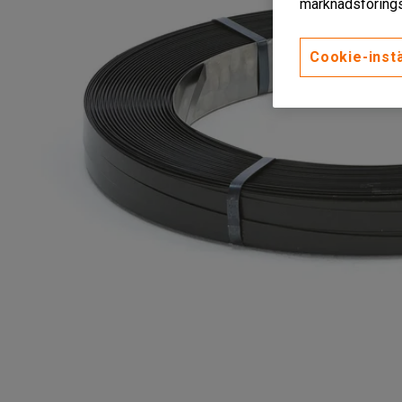
marknadsförings
Cookie-instä