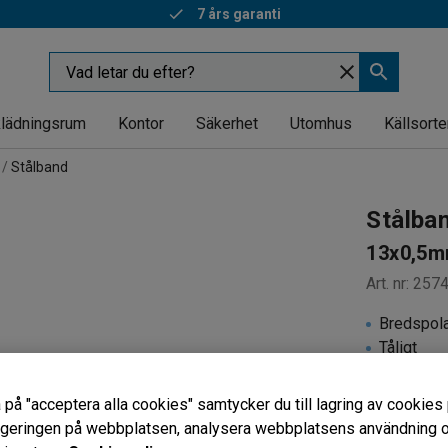
7 års garanti
lädningsrum
Kontor
Säkerhet
Utomhus
Källsorte
Stålband
Stålba
13x0,5mm
Art. nr
:
257
Bredspol
Tåligt
För tyngr
 på "acceptera alla cookies" samtycker du till lagring av cookies 
Längd (mm)
vigeringen på webbplatsen, analysera webbplatsens användning oc
1002000