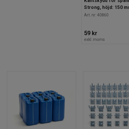
Kantskydd för spä
Strong, höjd: 150 m
Art. nr
:
40860
59 kr
exkl. moms