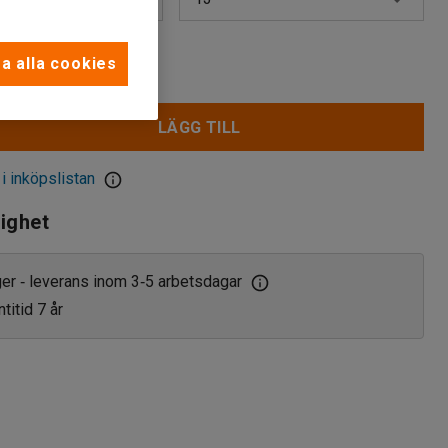
13
r
a alla cookies
16
LÄGG TILL
0
19
 i inköpslistan
lighet
ager
leverans inom 3
5 arbetsdagar
‑
‑
titid 7 år