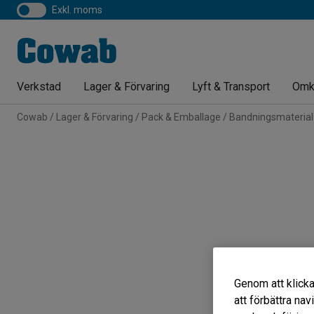
exkl. moms
Verkstad
Lager & Förvaring
Lyft & Transport
Omk
Cowab
Lager & Förvaring
Pack & Emballage
Bandningsmaterial
Genom att klicka
att förbättra na