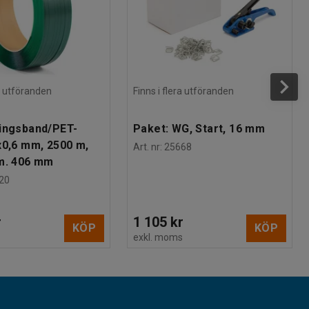
ra utföranden
Finns i flera utföranden
ingsband/PET-
Paket: WG, Start, 16 mm
x0,6 mm, 2500 m,
Art. nr
:
25668
m. 406 mm
20
r
1 105 kr
KÖP
KÖP
s
exkl. moms