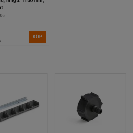
d, längd: 1100 mm,
nt
06
)
KÖP
s