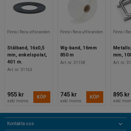
Finns i flera utföranden
Finns i flera utföranden
Finns i fl
Stålband, 16x0,5
Wg-band, 16mm
Metalls
mm, enkelspolat,
850 m
mm, 100
401 m.
Art. nr
:
31158
Art. nr
:
31
Art. nr
:
31163
955 kr
745 kr
895 kr
KÖP
KÖP
exkl. moms
exkl. moms
exkl. mo
Kontakta oss