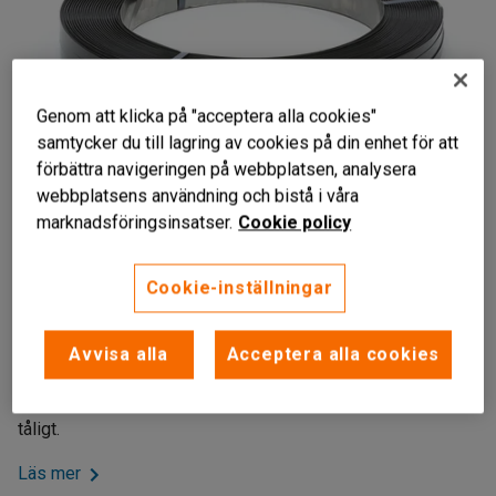
Genom att klicka på "acceptera alla cookies"
samtycker du till lagring av cookies på din enhet för att
förbättra navigeringen på webbplatsen, analysera
webbplatsens användning och bistå i våra
marknadsföringsinsatser.
Cookie policy
Liknande produkter
Bredspolat
Cookie-inställningar
Tåligt
För tyngre gods
Avvisa alla
Acceptera alla cookies
Bredspolat stålband med hög kvalitet för manuell eller
helautomatisk hantering av tungt gods. Bandet är starkt och
tåligt.
Läs mer