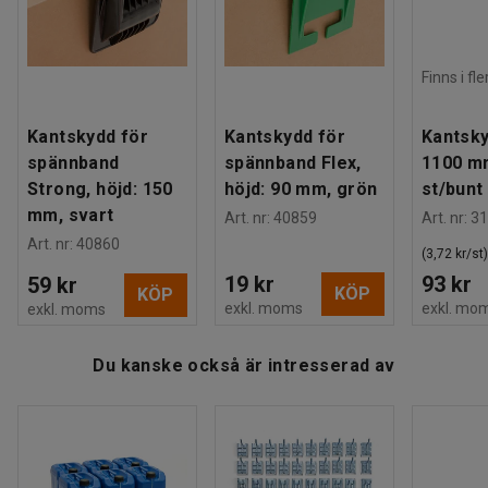
Finns i fl
Kantskydd för
Kantskydd för
Kantsky
spännband
spännband Flex,
1100 m
Strong, höjd: 150
höjd: 90 mm, grön
st/bunt
mm, svart
Art. nr
:
40859
Art. nr
:
31
Art. nr
:
40860
(3,72 kr/st)
19 kr
93 kr
59 kr
KÖP
KÖP
exkl. moms
exkl. mo
exkl. moms
Du kanske också är intresserad av