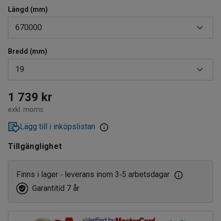
Längd (mm)
670000
Bredd (mm)
670000
19
802000
1002000
13
1 739 kr
exkl. moms
16
Lägg till i inköpslistan
19
Tillgänglighet
Finns i lager
leverans inom 3
5 arbetsdagar
‑
‑
Garantitid 7 år