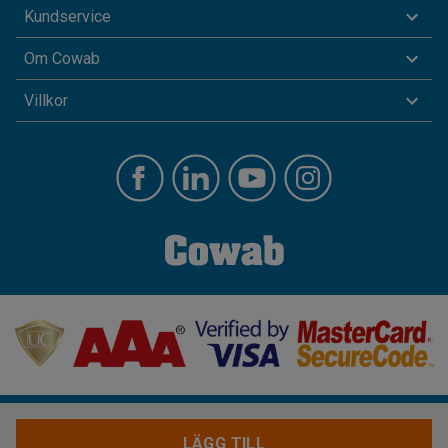
Kundservice
Om Cowab
Villkor
LÄGG TILL