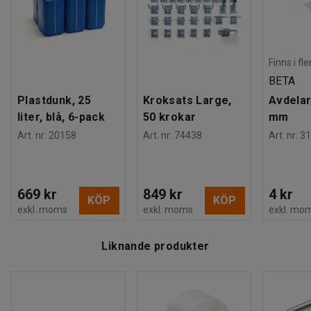
Finns i fl
BETA
Plastdunk, 25
Kroksats Large,
Avdelar
liter, blå, 6-pack
50 krokar
mm
Art. nr
:
20158
Art. nr
:
74438
Art. nr
:
31
669 kr
849 kr
4 kr
KÖP
KÖP
exkl. moms
exkl. moms
exkl. mo
Liknande produkter