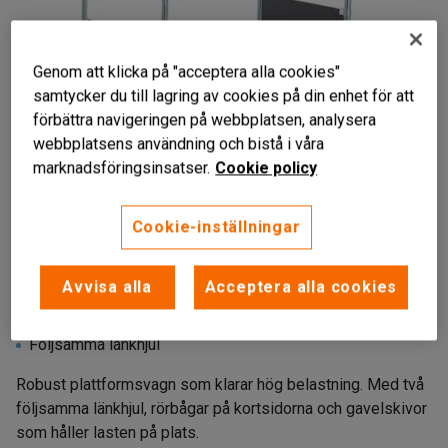
Genom att klicka på "acceptera alla cookies"
samtycker du till lagring av cookies på din enhet för att
förbättra navigeringen på webbplatsen, analysera
webbplatsens användning och bistå i våra
marknadsföringsinsatser.
Cookie policy
Cookie-inställningar
Avvisa alla
Acceptera alla cookies
Hög lastningskapacitet
Med gavelskivor
Följsamma länkhjul
Robust plattformsvagn som klarar hög belastning. Med två
följsamma länkhjul, rörbågar på kortsidorna och gavelskivor
som håller lasten på plats.