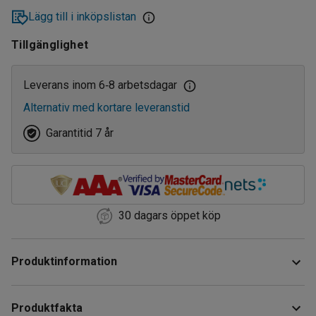
Lägg till i inköpslistan
Tillgänglighet
Leverans inom 6
8 arbetsdagar
‑
Alternativ med kortare leveranstid
Garantitid 7 år
30 dagars öppet köp
Produktinformation
Plattformsvagn som underlättar transport av tungt gods på
Produktfakta
arbetsplatsen. Vagnen har en helsvetsad stomme av