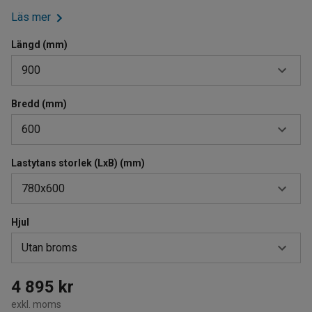
Läs mer
Längd (mm)
900
Bredd (mm)
900
600
1000
1200
Lastytans storlek (LxB) (mm)
600
780x600
700
800
Hjul
1080x800
Utan broms
780x600
880x700
Med broms
4 895 kr
exkl. moms
Utan broms