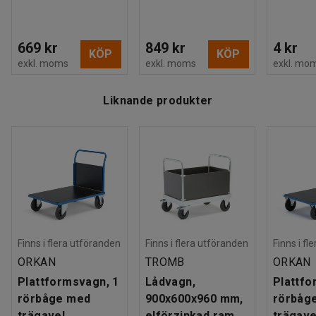
669 kr
849 kr
4 kr
KÖP
KÖP
exkl. moms
exkl. moms
exkl. mo
Liknande produkter
Finns i flera utföranden
Finns i flera utföranden
Finns i fl
ORKAN
TROMB
ORKAN
Plattformsvagn, 1
Lådvagn,
Plattfo
rörbåge med
900x600x960 mm,
rörbåg
trägavel,
elförzinkad ram,
trägave