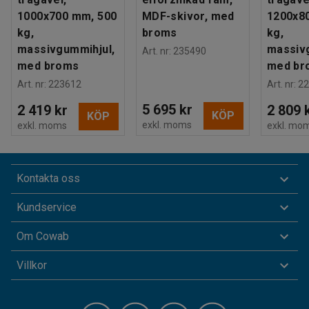
1000x700 mm, 500
MDF-skivor, med
1200x8
kg,
broms
kg,
massivgummihjul,
massiv
Art. nr
:
235490
med broms
med br
Art. nr
:
223612
Art. nr
:
22
5 695 kr
2 419 kr
2 809 
KÖP
KÖP
exkl. moms
exkl. moms
exkl. mo
Kontakta oss
Kundservice
Om Cowab
Villkor