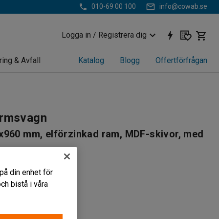
010-69 00 100
info@cowab.se
Logga in / Registrera dig
ring & Avfall
Katalog
Blogg
Offertförfrågan
ormsvagn
x960 mm, elförzinkad ram, MDF-skivor, med
460
på din enhet för
ingskapacitet
h bistå i våra
lskivor
 länkhjul