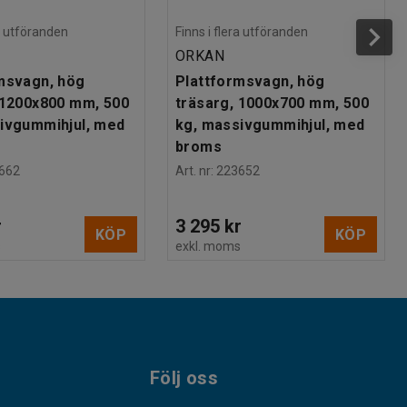
ra utföranden
Finns i flera utföranden
ORKAN
msvagn, hög
Plattformsvagn, hög
 1200x800 mm, 500
träsarg, 1000x700 mm, 500
ivgummihjul, med
kg, massivgummihjul, med
broms
662
Art. nr
:
223652
r
3 295 kr
KÖP
KÖP
s
exkl. moms
Följ oss