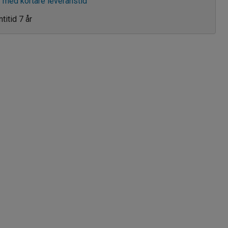
v med kortare leveranstid
titid 7 år