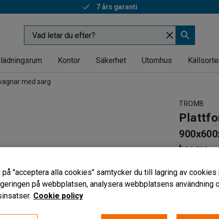
7 års garanti
lädningsrum
Kontor
Säkerhet
Utomhus
Källsorte
vagnar med sarg
TROMB
Plattf
900x600
broms
Art. nr
:
235
 på "acceptera alla cookies" samtycker du till lagring av cookies 
Hög lastn
vigeringen på webbplatsen, analysera webbplatsens användning oc
Med gave
insatser.
Cookie policy
Följsamma