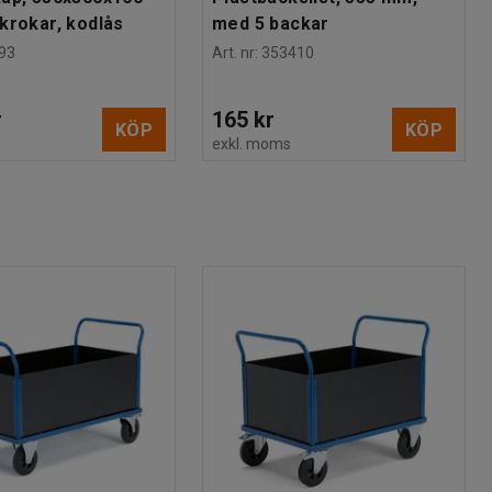
krokar, kodlås
med 5 backar
93
Art. nr
:
353410
r
165 kr
KÖP
KÖP
s
exkl. moms