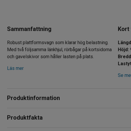
Sammanfattning
Kort
Robust plattformsvagn som klarar hög belastning.
Läng
Med två följsamma länkhjul, rörbågar på kortsidorna
Höjd
:
och gavelskivor som håller lasten på plats.
Bred
Lasty
Läs mer
Se mer
Produktinformation
Plattformsvagn som underlättar transport av tungt gods på 
Produktfakta
av elförzinkat stål och lastplattformen består av en MDF-sk
kg.
Längd
:
900
mm