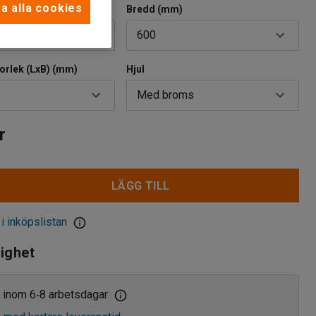
a alla cookies
Bredd (mm)
600
torlek (LxB) (mm)
Hjul
600
Med broms
700
800
00
Med broms
r
0
Utan broms
LÄGG TILL
0
 i inköpslistan
lighet
 inom 6
8 arbetsdagar
‑