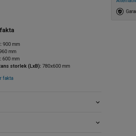
Alternati
Garan
 fakta
d
:
900
mm
960
mm
d
:
600
mm
tans storlek (LxB)
:
780x600
mm
 fakta
arbetsplatsen. Vagnen har en helsvetsad stomme
iva. Den maximala belastningskapaciteten är 800