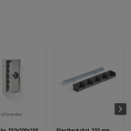
ra utföranden
åp, 550x300x100
Plastbackslist, 555 mm,