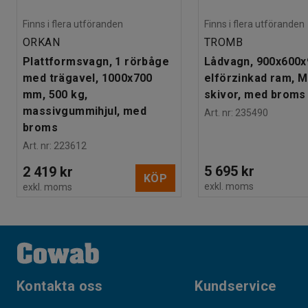
Finns i flera utföranden
Finns i flera utföranden
ORKAN
TROMB
Plattformsvagn, 1 rörbåge
Lådvagn, 900x600
med trägavel, 1000x700
elförzinkad ram, 
mm, 500 kg,
skivor, med broms
massivgummihjul, med
Art. nr
:
235490
broms
Art. nr
:
223612
5 695 kr
2 419 kr
KÖP
exkl. moms
exkl. moms
Kontakta oss
Kundservice