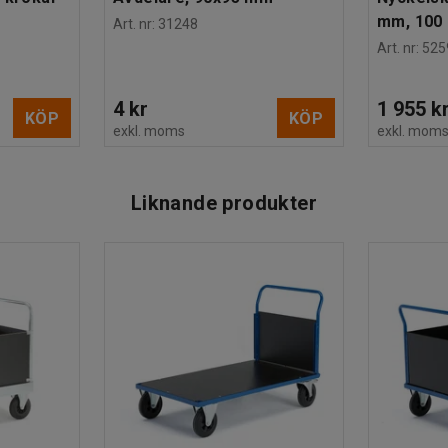
mm, 100 
Art. nr
:
31248
Art. nr
:
525
4 kr
1 955 k
KÖP
KÖP
exkl. moms
exkl. mom
Liknande produkter