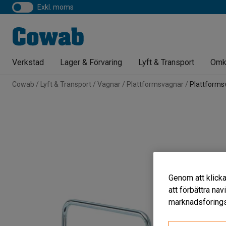
exkl. moms
Verkstad
Lager & Förvaring
Lyft & Transport
Omk
Cowab
Lyft & Transport
Vagnar
Plattformsvagnar
Plattforms
Genom att klicka
att förbättra na
marknadsförings