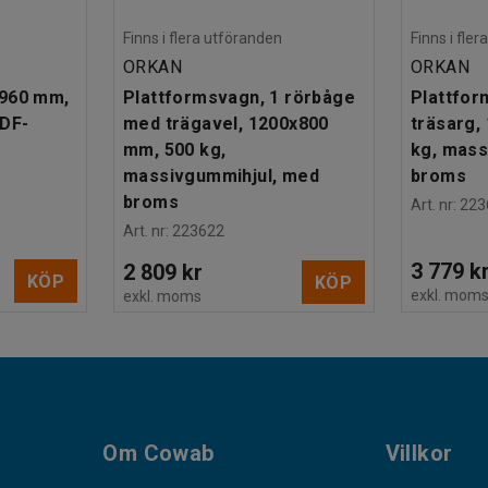
Finns i flera utföranden
Finns i fle
ORKAN
ORKAN
x960 mm,
Plattformsvagn, 1 rörbåge
Plattfor
MDF-
med trägavel, 1200x800
träsarg,
mm, 500 kg,
kg, mass
massivgummihjul, med
broms
broms
Art. nr
:
223
Art. nr
:
223622
3 779 k
2 809 kr
KÖP
KÖP
exkl. mom
exkl. moms
Om Cowab
Villkor