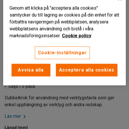
Genom att klicka på "acceptera alla cookies"
samtycker du till lagring av cookies på din enhet för att
förbättra navigeringen på webbplatsen, analysera
webbplatsens användning och bistå i våra
marknadsföringsinsatser.
Cookie policy
Cookie-inställningar
Liknande produkter
Avvisa alla
Acceptera alla cookies
För verktygstavlor
Lätta att montera
Säljs i 5-pack
Dubbelkrok för användning med verktygstavla som ger
enkel upphängning av verktyg och andra redskap.
Läs mer
Längd (mm)