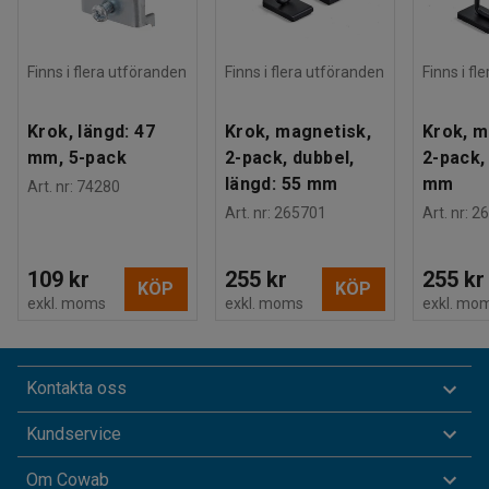
Finns i flera utföranden
Finns i flera utföranden
Finns i fl
Krok, längd: 47
Krok, magnetisk,
Krok, m
mm, 5-pack
2-pack, dubbel,
2-pack,
längd: 55 mm
mm
Art. nr
:
74280
Art. nr
:
265701
Art. nr
:
26
109 kr
255 kr
255 kr
KÖP
KÖP
exkl. moms
exkl. moms
exkl. mo
Kontakta oss
Kundservice
Om Cowab