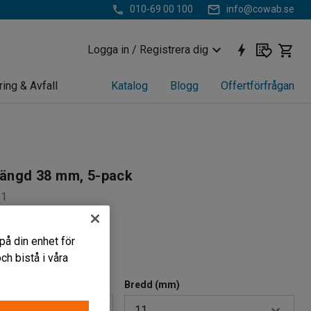
010-69 00 100
info@cowab.se
Logga in / Registrera dig
ring & Avfall
Katalog
Blogg
Offertförfrågan
längd 38 mm, 5-pack
51
ygstavlor
på din enhet för
 montera
h bistå i våra
pack
Bredd (mm)
11