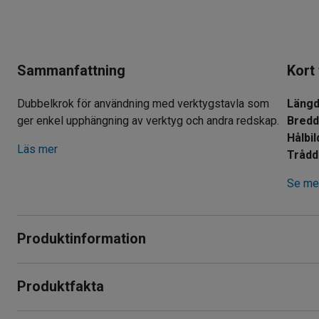
Sammanfattning
Kort
Dubbelkrok för användning med verktygstavla som
Läng
ger enkel upphängning av verktyg och andra redskap.
Bred
Hålbil
Läs mer
Trådd
Se mer
Produktinformation
Mångsidig dubbelkrok till verktygstavla för en flexibel förva
Produktfakta
tillverkade av elförzinkat stål som tål tuffa arbetsmiljöer.
Längd
:
38
mm