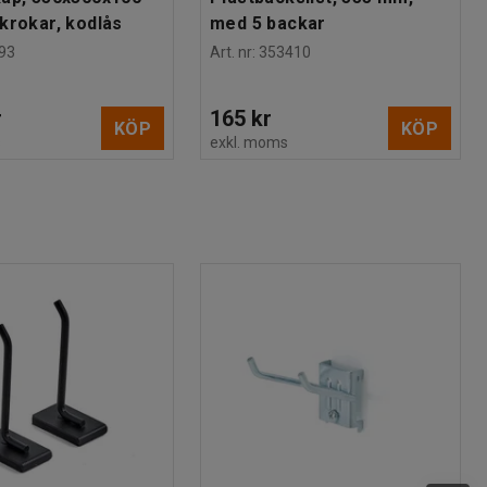
krokar, kodlås
med 5 backar
93
Art. nr
:
353410
r
165 kr
KÖP
KÖP
s
exkl. moms