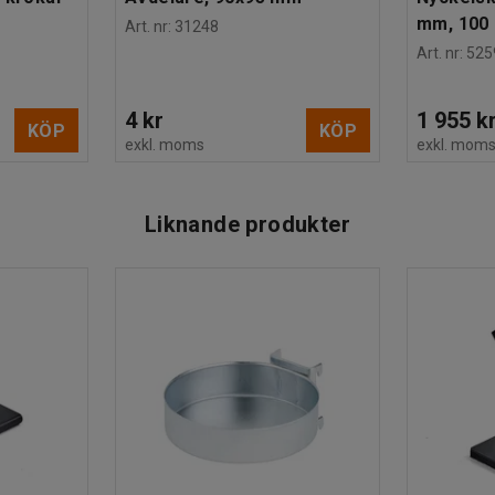
mm, 100 
Art. nr
:
31248
Art. nr
:
525
4 kr
1 955 k
KÖP
KÖP
exkl. moms
exkl. mom
Liknande produkter