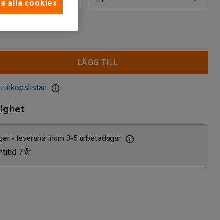
a alla cookies
11
15
LÄGG TILL
25
 i inköpslistan
lighet
ager
leverans inom 3
5 arbetsdagar
‑
‑
titid 7 år