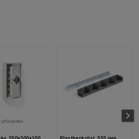
ra utföranden
åp, 550x300x100
Plastbackslist, 555 mm,