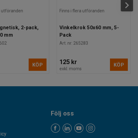
ra utföranden
Finns i flera utföranden
gnetisk, 2-pack,
Vinkelkrok 50x60 mm, 5-
00 mm
Pack
602
Art. nr
:
265283
125 kr
KÖP
KÖP
s
exkl. moms
Följ oss
licy