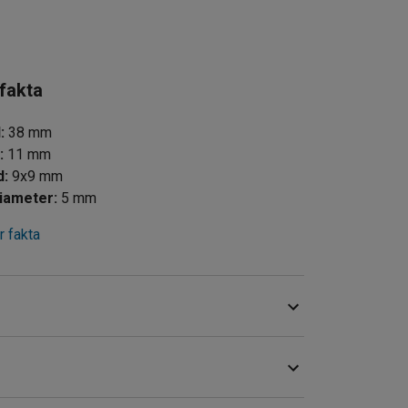
 fakta
d
:
38
mm
d
:
11
mm
d
:
9x9
mm
iameter
:
5
mm
 fakta
ringslösning för verktyg och andra redskap. De är