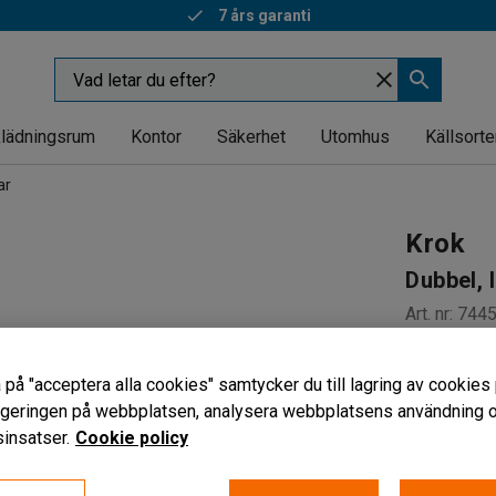
7 års garanti
lädningsrum
Kontor
Säkerhet
Utomhus
Källsorte
ar
Krok
Dubbel, 
Art. nr
:
744
För verkt
 på "acceptera alla cookies" samtycker du till lagring av cookies 
Lätta att
vigeringen på webbplatsen, analysera webbplatsens användning oc
Säljs i 5-
insatser.
Cookie policy
Längd (mm)
38