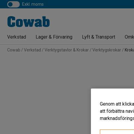
exkl. moms
Verkstad
Lager & Förvaring
Lyft & Transport
Omk
Cowab
Verkstad
Verktygstavlor & Krokar
Verktygskrokar
Krok
Genom att klicka
att förbättra na
marknadsförings