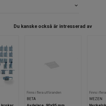
anel och du kan lika enkelt flyttar dem om dina
Du kanske också är intresserad av
Finns i flera utföranden
Finns i fle
BETA
WEZEN
 krokar
Avdelare, 90x95 mm
Nyckelsk