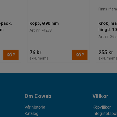
Finns i fle
-pack,
Kopp, Ø90 mm
Krok, ma
mm
längd: 1
Art. nr
:
74278
Art. nr
:
265
76 kr
255 kr
KÖP
KÖP
exkl. moms
exkl. mom
Om Cowab
Villkor
Vår historia
Köpvillkor
Katalog
Integritetspo