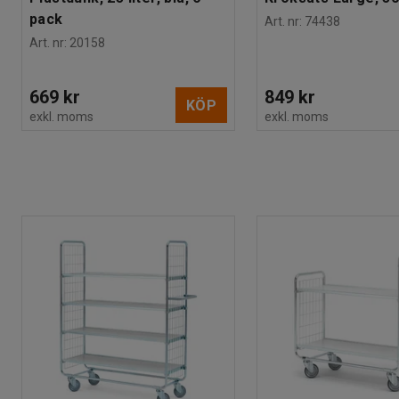
Vikt
:
34
kg
pack
Art. nr
:
74438
Montering
:
Levereras omonterad
Art. nr
:
20158
669 kr
849 kr
KÖP
exkl. moms
exkl. moms