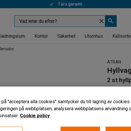
7 års garanti
lädningsrum
Kontor
Säkerhet
Utomhus
Källsorte
lersidor
ÄTRAN
Hyllva
2 st hyl
Art. nr
:
209
Gallergavl
 på "acceptera alla cookies" samtycker du till lagring av cookies 
Greppvänl
vigeringen på webbplatsen, analysera webbplatsens användning oc
Ett juster
insatser.
Cookie policy
Lastytans s