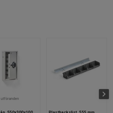
ra utföranden
åp, 550x300x100
Plastbackslist, 555 mm,