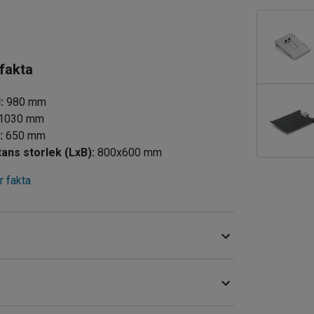
 fakta
d
:
980
mm
1030
mm
d
:
650
mm
tans storlek (LxB)
:
800x600
mm
 fakta
de stålrör. Med sin konstruktion passar vagnen