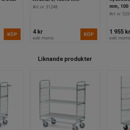
mm, 100 
Art. nr
:
31248
Art. nr
:
525
4 kr
1 955 k
KÖP
KÖP
exkl. moms
exkl. mom
Liknande produkter