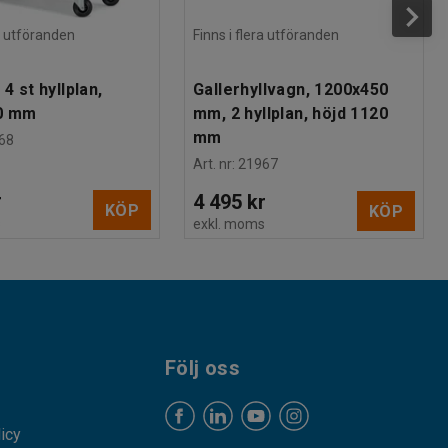
ra utföranden
Finns i flera utföranden
 4 st hyllplan,
Gallerhyllvagn, 1200x450
0 mm
mm, 2 hyllplan, höjd 1120
mm
68
Art. nr
:
21967
r
4 495 kr
KÖP
KÖP
s
exkl. moms
Följ oss
licy