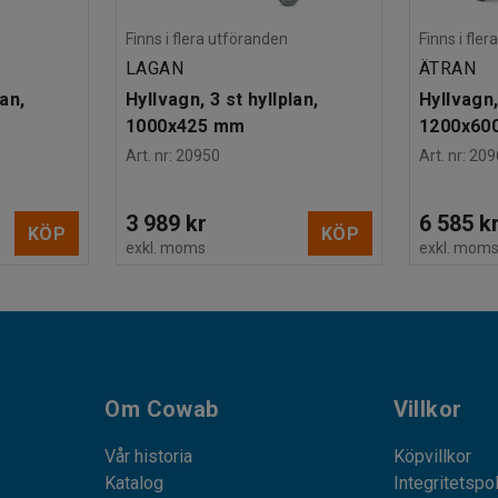
Finns i flera utföranden
Finns i fle
LAGAN
ÄTRAN
lan,
Hyllvagn, 3 st hyllplan,
Hyllvagn,
1000x425 mm
1200x60
Art. nr
:
20950
Art. nr
:
209
3 989 kr
6 585 k
KÖP
KÖP
exkl. moms
exkl. mom
Om Cowab
Villkor
Vår historia
Köpvillkor
Katalog
Integritetspo