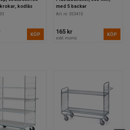
krokar, kodlås
med 5 backar
93
Art. nr
:
353410
r
165 kr
KÖP
KÖP
s
exkl. moms