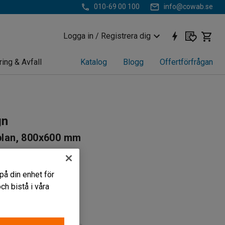
010-69 00 100
info@cowab.se
Logga in / Registrera dig
ring & Avfall
Katalog
Blogg
Offertförfrågan
gn
lplan, 800x600 mm
61
ar
på din enhet för
igt handtag
h bistå i våra
bart hyllplan
torlek (LxB) (mm)