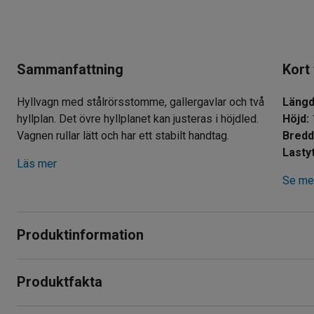
Sammanfattning
Kort
Hyllvagn med stålrörsstomme, gallergavlar och två
Läng
hyllplan. Det övre hyllplanet kan justeras i höjdled.
Höjd
:
Vagnen rullar lätt och har ett stabilt handtag.
Bred
Lasty
Läs mer
Se mer
Produktinformation
Kraftig, hög hyllvagn med en stomme tillverkad av elförzinka
Produktfakta
för användning på lager, verkstäder och liknanden.
Längd
:
980
mm