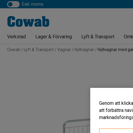
exkl. moms
Verkstad
Lager & Förvaring
Lyft & Transport
Omk
Cowab
Lyft & Transport
Vagnar
Hyllvagnar
Hyllvagnar med gal
Genom att klicka
att förbättra na
marknadsförings