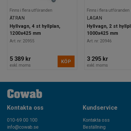
Finns i flera utföranden
Finns i flera utföranden
ÄTRAN
LAGAN
Hyllvagn, 4 st hyllplan,
Hyllvagn, 2 st hyllp
1200x425 mm
1000x425 mm
Art. nr
:
20955
Art. nr
:
20946
5 389 kr
3 295 kr
KÖP
exkl. moms
exkl. moms
Kontakta oss
Kundservice
010-69 00 100
Kontakta oss
info@cowab.se
Beställning