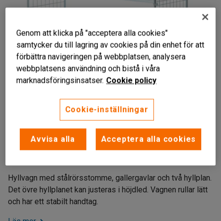
Genom att klicka på "acceptera alla cookies"
samtycker du till lagring av cookies på din enhet för att
förbättra navigeringen på webbplatsen, analysera
webbplatsens användning och bistå i våra
marknadsföringsinsatser.
Cookie policy
Cookie-inställningar
Liknande produkter
Gallergavlar
Avvisa alla
Acceptera alla cookies
Greppvänligt handtag
Ett justerbart hyllplan
Hyllvagn med stålrörsstomme, gallergavlar och två hyllplan.
Det övre hyllplanet kan justeras i höjdled. Vagnen rullar lätt
och har ett stabilt handtag.