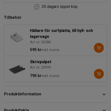
30 dagars öppet köp
Tillbehör
Hållare för surfplatta, till hyll- och
lagervagn
Art. nr: 26386
595 kr
exkl. moms
Skrivpulpet
Art. nr: 20999
795 kr
exkl. moms
Produktinformation
Kraftig, hög hyllvagn med en stomme tillverkad av
Produktfakta