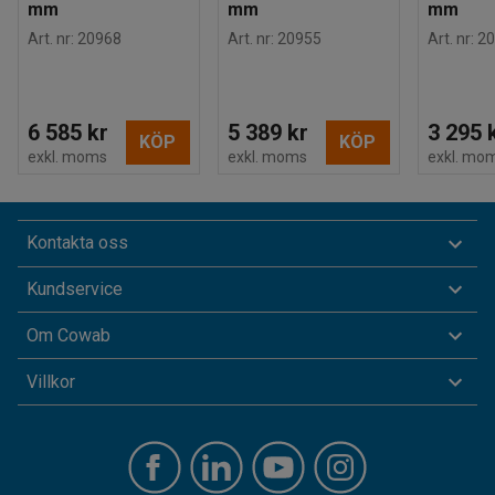
mm
mm
mm
Art. nr
:
20968
Art. nr
:
20955
Art. nr
:
20
6 585 kr
5 389 kr
3 295 
KÖP
KÖP
exkl. moms
exkl. moms
exkl. mo
Kontakta oss
Kundservice
Om Cowab
Villkor