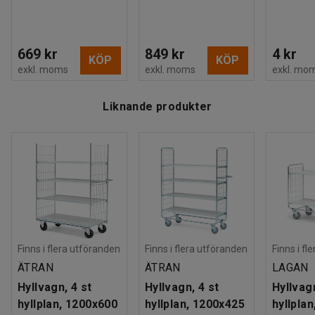
Rek. antal personer för hantering
:
1
Estimerad hanteringstid/person
:
20
Min
Vikt
:
55
kg
Montering
:
Levereras omonterad
669 kr
849 kr
4 kr
KÖP
KÖP
exkl. moms
exkl. moms
exkl. mo
Liknande produkter
Finns i flera utföranden
Finns i flera utföranden
Finns i fl
ÄTRAN
ÄTRAN
LAGAN
Hyllvagn, 4 st
Hyllvagn, 4 st
Hyllvagn
hyllplan, 1200x600
hyllplan, 1200x425
hyllpla