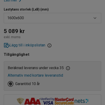
Läs mer
Lastytans storlek (LxB) (mm)
1600x600
1000x600
5 089 kr
exkl. moms
1200x600
Lägg till i inköpslistan
1400x600
Tillgänglighet
1600x600
800x600
Beräknad leverans under vecka 35
Alternativ med kortare leveranstid
Garantitid 10 år