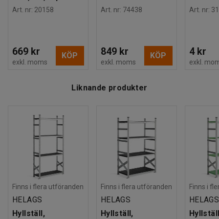
Denna livsmedelshylla är testad och godkänd enligt BGR
Art. nr
:
20158
Art. nr
:
74438
Art. nr
:
31
234.
OBS! De gröna hyllplanen tål temperaturer nr till -30˚C och
669 kr
849 kr
4 kr
KÖP
KÖP
är speciellt framtagna för att användas i frysrum.
exkl. moms
exkl. moms
exkl. mo
Liknande produkter
Finns i flera utföranden
Finns i flera utföranden
Finns i fl
HELAGS
HELAGS
HELAG
Hyllställ,
Hyllställ,
Hyllställ