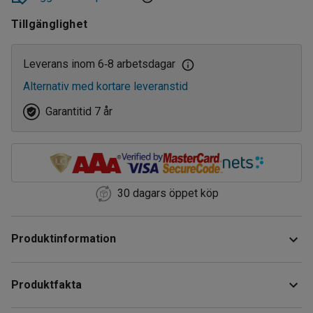
135
Tillgänglighet
Leverans inom 6
8 arbetsdagar
‑
Alternativ med kortare leveranstid
Garantitid 7 år
30 dagars öppet köp
Produktinformation
Livsmedelshylla i med gavelstolpar i galvaniserat stål som
Produktfakta
är särskilt tillverkad för att kunna användas i kylrum. Du kan
även använda detta hyllställ på lager och i butiker med krav