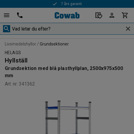
7 års garanti
Livsmedelshyllor
Grundsektioner
HELAGS
Hyllställ
Grundsektion med blå plasthyllplan, 2500x975x500
mm
Art. nr
:
341362