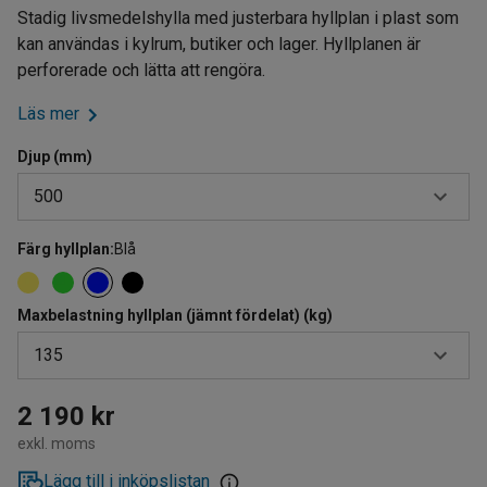
Stadig livsmedelshylla med justerbara hyllplan i plast som
kan användas i kylrum, butiker och lager. Hyllplanen är
perforerade och lätta att rengöra.
Läs mer
Djup (mm)
500
Färg hyllplan
:
Blå
400
500
Maxbelastning hyllplan (jämnt fördelat) (kg)
600
135
90
2 190 kr
exkl. moms
120
Lägg till i inköpslistan