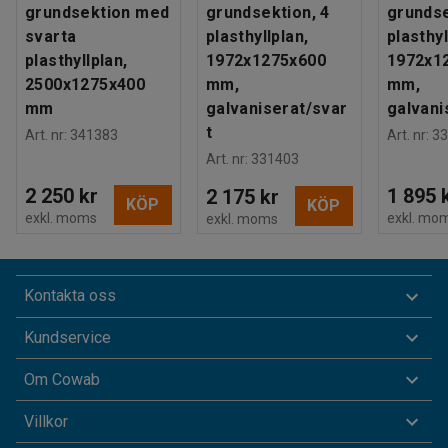
grundsektion med
grundsektion, 4
grundse
svarta
plasthyllplan,
plasthyl
plasthyllplan,
1972x1275x600
1972x1
2500x1275x400
mm,
mm,
mm
galvaniserat/svar
galvani
t
Art. nr
:
341383
Art. nr
:
33
Art. nr
:
331403
2 250 kr
1 895 
2 175 kr
KÖP
KÖP
exkl. moms
exkl. mo
exkl. moms
Kontakta oss
Kundservice
Om Cowab
Villkor