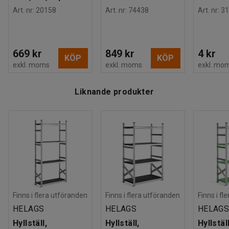
Denna livsmedelshylla är testad och godkänd enligt BGR
Art. nr
:
20158
Art. nr
:
74438
Art. nr
:
31
234.
OBS! De gröna hyllplanen tål temperaturer nr till -30˚C och
669 kr
849 kr
4 kr
KÖP
KÖP
är speciellt framtagna för att användas i frysrum.
exkl. moms
exkl. moms
exkl. mo
Liknande produkter
Finns i flera utföranden
Finns i flera utföranden
Finns i fl
HELAGS
HELAGS
HELAG
Hyllställ,
Hyllställ,
Hyllställ