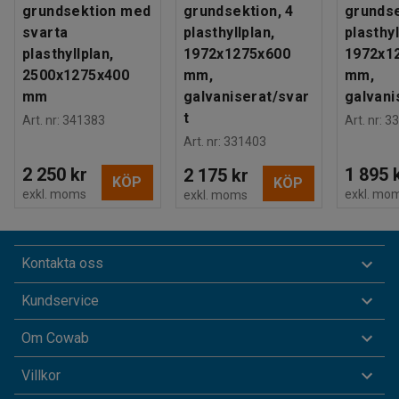
grundsektion med
grundsektion, 4
grundse
svarta
plasthyllplan,
plasthyl
plasthyllplan,
1972x1275x600
1972x1
2500x1275x400
mm,
mm,
mm
galvaniserat/svar
galvani
t
Art. nr
:
341383
Art. nr
:
33
Art. nr
:
331403
2 250 kr
1 895 
2 175 kr
KÖP
KÖP
exkl. moms
exkl. mo
exkl. moms
Kontakta oss
Kundservice
Om Cowab
Villkor