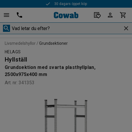
30 dagars öppet köp
Livsmedelshyllor
Grundsektioner
HELAGS
Hyllställ
Grundsektion med svarta plasthyllplan,
2500x975x400 mm
Art. nr
:
341353