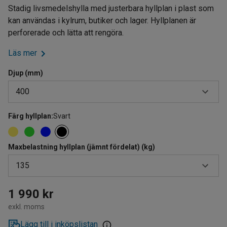
Stadig livsmedelshylla med justerbara hyllplan i plast som
kan användas i kylrum, butiker och lager. Hyllplanen är
perforerade och lätta att rengöra.
Läs mer
Djup (mm)
400
Färg hyllplan
:
Svart
400
500
Maxbelastning hyllplan (jämnt fördelat) (kg)
600
135
90
1 990 kr
exkl. moms
120
Lägg till i inköpslistan