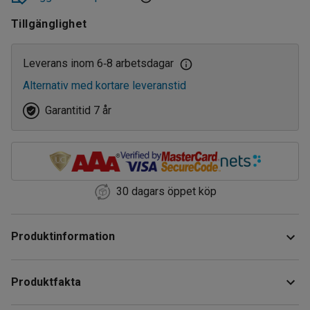
135
Tillgänglighet
Leverans inom 6
8 arbetsdagar
‑
Alternativ med kortare leveranstid
Garantitid 7 år
30 dagars öppet köp
Produktinformation
Livsmedelshylla i med gavelstolpar i galvaniserat stål som
Produktfakta
är särskilt tillverkad för att kunna användas i kylrum. Du kan
även använda detta hyllställ på lager och i butiker med krav