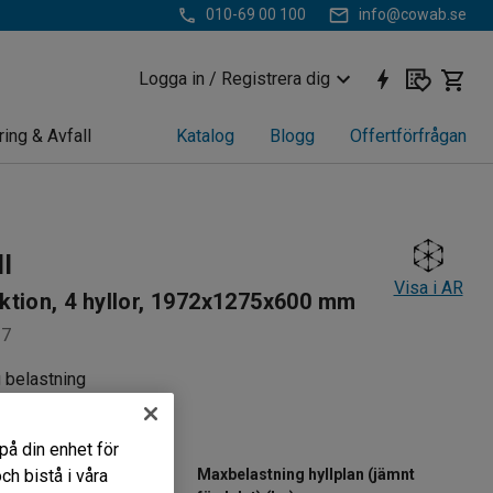
010-69 00 100
info@cowab.se
Logga in / Registrera dig
ring & Avfall
Katalog
Blogg
Offertförfrågan
ll
Visa i AR
tion, 4 hyllor, 1972x1275x600 mm
27
g belastning
rbara hyllplan
dsbar
på din enhet för
h bistå i våra
Maxbelastning hyllplan (jämnt