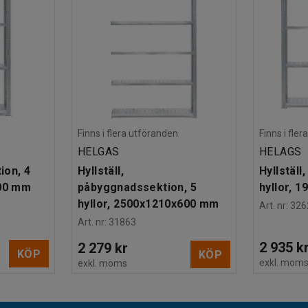
Finns i flera utföranden
Finns i fle
HELGAS
HELAGS
ion, 4
Hyllställ,
Hyllställ
400 mm
påbyggnadssektion, 5
hyllor, 
hyllor, 2500x1210x600 mm
Art. nr
:
326
Art. nr
:
31863
2 935 k
2 279 kr
KÖP
KÖP
exkl. mom
exkl. moms