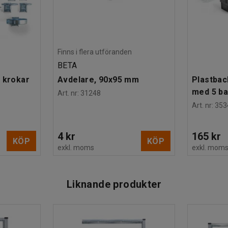
Finns i flera utföranden
BETA
 krokar
Avdelare, 90x95 mm
Plastbac
med 5 b
Art. nr
:
31248
Art. nr
:
353
4 kr
165 kr
KÖP
KÖP
exkl. moms
exkl. mom
Liknande produkter