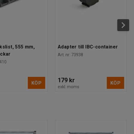
kslist, 555 mm,
Adapter till IBC-container
ackar
Art. nr
:
73938
410
179 kr
KÖP
KÖP
s
exkl. moms