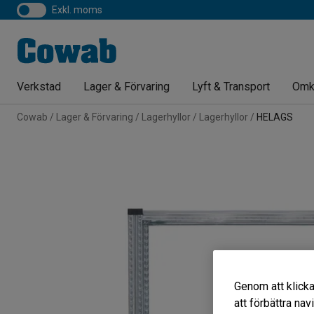
exkl. moms
Verkstad
Lager & Förvaring
Lyft & Transport
Omk
Cowab
Lager & Förvaring
Lagerhyllor
Lagerhyllor
HELAGS
Genom att klicka
att förbättra na