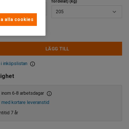
fördelat) (kg)
205
a alla cookies
180
r
205
LÄGG TILL
 i inköpslistan
lighet
 inom 6
8 arbetsdagar
‑
v med kortare leveranstid
titid 7 år