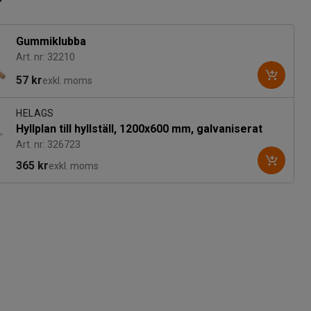
r
Gummiklubba
Art. nr: 32210
57 kr
exkl. moms
HELAGS
Hyllplan till hyllställ, 1200x600 mm, galvaniserat
Art. nr: 326723
365 kr
exkl. moms