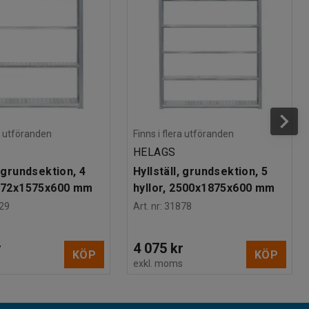
ra utföranden
Finns i flera utföranden
HELAGS
, grundsektion, 4
Hyllställ, grundsektion, 5
1972x1575x600 mm
hyllor, 2500x1875x600 mm
29
Art. nr
:
31878
r
4 075 kr
KÖP
KÖP
s
exkl. moms