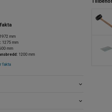
Tillbehö
 fakta
1972
mm
d
:
1275
mm
600
mm
lansbredd
:
1200
mm
 fakta
möjligheter vid logistikhantering, på lager,
 gavelplåtar för ökad stabilitet.