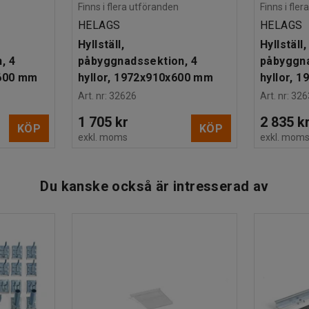
Finns i flera utföranden
Finns i fle
HELAGS
HELAGS
Hyllställ,
Hyllställ,
, 4
påbyggnadssektion, 4
påbyggna
x600 mm
hyllor, 1972x910x600 mm
hyllor, 
Art. nr
:
32626
Art. nr
:
326
1 705 kr
2 835 k
KÖP
KÖP
exkl. moms
exkl. mom
Du kanske också är intresserad av