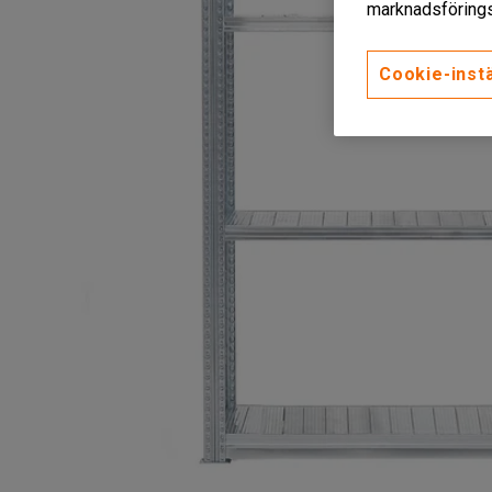
marknadsförings
Cookie-instä