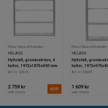
Finns i flera utföranden
Finns i flera utföranden
HELAGS
HELAGS
Hyllställ, grundsektion, 4
Hyllställ, grundsekt
hyllor, 1972x1875x400 mm
hyllor, 1972x975x
Art. nr
:
32615
Art. nr
:
32609
2 759 kr
1 609 kr
KÖP
exkl. moms
exkl. moms