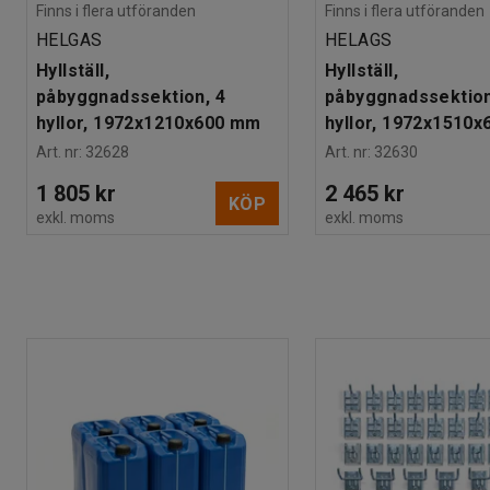
Finns i flera utföranden
Finns i flera utföranden
HELGAS
HELAGS
Hyllställ,
Hyllställ,
påbyggnadssektion, 4
påbyggnadssektion
hyllor, 1972x1210x600 mm
hyllor, 1972x1510
Art. nr
:
32628
Art. nr
:
32630
1 805 kr
2 465 kr
KÖP
exkl. moms
exkl. moms