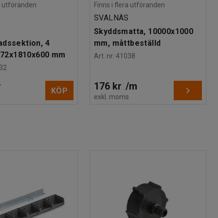
ra utföranden
Finns i flera utföranden
SVALNÄS
Skyddsmatta, 10000x1000
dssektion, 4
mm, måttbeställd
1972x1810x600 mm
Art. nr
:
41038
32
r
176 kr
/
m
KÖP
s
exkl. moms