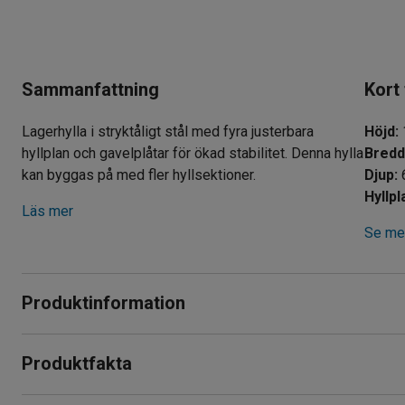
Sammanfattning
Kort
Lagerhylla i stryktåligt stål med fyra justerbara
Höjd
:
hyllplan och gavelplåtar för ökad stabilitet. Denna hylla
Bred
kan byggas på med fler hyllsektioner.
Djup
:
Hyllp
Läs mer
Se mer
Produktinformation
Stabil och stryktålig lagerhylla i stål som ger goda förvarings
Produktfakta
industrier, butiker och även kontor. Hyllan har låg egenvikt och
Höjd
:
1972
mm