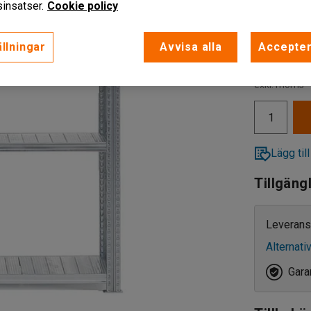
insatser.
Cookie policy
600
llningar
Avvisa alla
Accepter
320
2 279 k
400
exkl. moms
500
600
Lägg till
800
Tillgäng
Leverans
Alternati
Garan