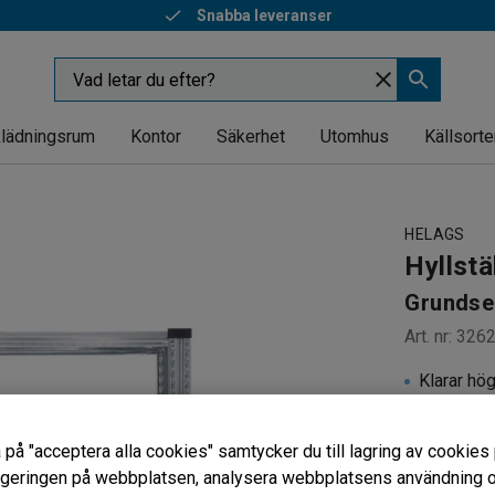
Snabba leveranser
lädningsrum
Kontor
Säkerhet
Utomhus
Källsorte
HELAGS
Hyllstä
Grundsek
Art. nr
:
326
Klarar hö
Fyra juste
Påbyggna
 på "acceptera alla cookies" samtycker du till lagring av cookies 
vigeringen på webbplatsen, analysera webbplatsens användning oc
Djup (mm)