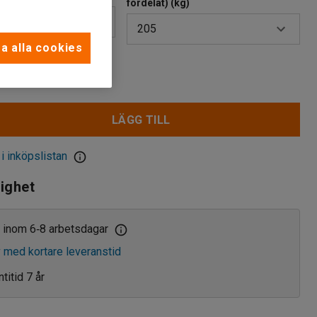
fördelat) (kg)
205
a alla cookies
180
r
205
LÄGG TILL
 i inköpslistan
lighet
 inom 6
8 arbetsdagar
‑
v med kortare leveranstid
titid 7 år