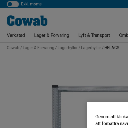
exkl. moms
Verkstad
Lager & Förvaring
Lyft & Transport
Omk
Cowab
Lager & Förvaring
Lagerhyllor
Lagerhyllor
HELAGS
Genom att klicka
att förbättra na