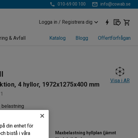
010-69 00 100
info@cowab.se
Logga in / Registrera dig
ring & Avfall
Katalog
Blogg
Offertförfrågan
ll
Visa i AR
tion, 4 hyllor, 1972x1275x400 mm
11
g belastning
rbara hyllplan
dsbar
på din enhet för
h bistå i våra
Maxbelastning hyllplan (jämnt