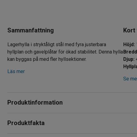
Sammanfattning
Kort
Lagerhylla i stryktåligt stål med fyra justerbara
Höjd
:
hyllplan och gavelplåtar för ökad stabilitet. Denna hylla
Bred
kan byggas på med fler hyllsektioner.
Djup
:
Hyllp
Läs mer
Se mer
Produktinformation
Stabil och stryktålig lagerhylla i stål som ger goda förvarings
Produktfakta
industrier, butiker och även kontor. Hyllan har låg egenvikt och
Höjd
:
1972
mm