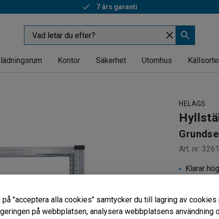
7 års garanti
lädningsrum
Kontor
Säkerhet
Utomhus
Källsorte
HELAGS
Hyllstä
Grundsek
Art. nr
:
326
Klarar hö
Fyra juste
Påbyggna
 på "acceptera alla cookies" samtycker du till lagring av cookies 
vigeringen på webbplatsen, analysera webbplatsens användning oc
Djup (mm)