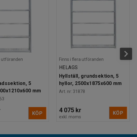
ra utföranden
Finns i flera utföranden
HELAGS
Hyllställ, grundsektion, 5
dssektion, 5
hyllor, 2500x1875x600 mm
2500x1210x600 mm
Art. nr
:
31878
63
4 075 kr
r
KÖP
KÖP
exkl. moms
s