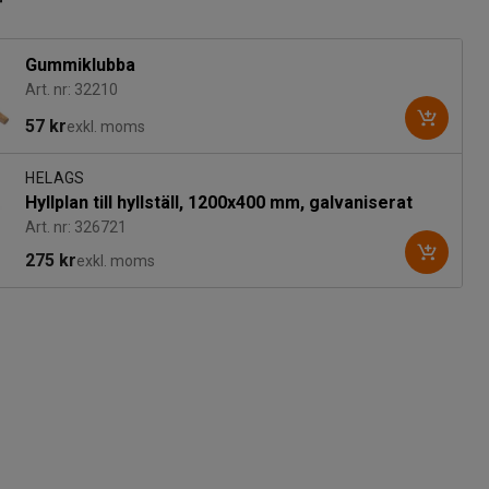
r
Gummiklubba
Art. nr: 32210
57 kr
exkl. moms
HELAGS
Hyllplan till hyllställ, 1200x400 mm, galvaniserat
Art. nr: 326721
275 kr
exkl. moms