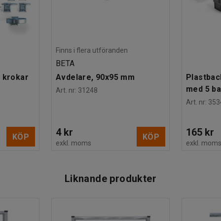
Finns i flera utföranden
BETA
 krokar
Avdelare, 90x95 mm
Plastbac
med 5 b
Art. nr
:
31248
Art. nr
:
353
4 kr
165 kr
KÖP
KÖP
exkl. moms
exkl. mom
Liknande produkter