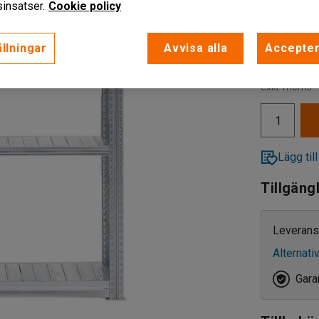
insatser.
Cookie policy
400
llningar
Avvisa alla
Accepter
320
1 895 k
400
exkl. moms
500
600
Lägg till
800
Tillgäng
Leverans
Alternati
Garan