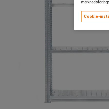
marknadsförings
Cookie-instä