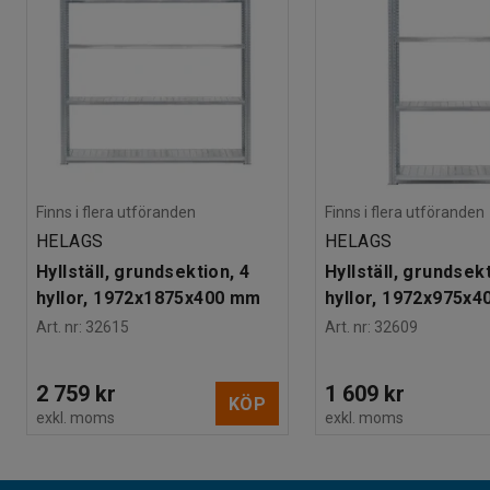
Finns i flera utföranden
Finns i flera utföranden
HELAGS
HELAGS
Hyllställ, grundsektion, 4
Hyllställ, grundsekt
hyllor, 1972x1875x400 mm
hyllor, 1972x975x
Art. nr
:
32615
Art. nr
:
32609
2 759 kr
1 609 kr
KÖP
exkl. moms
exkl. moms