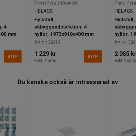
Finns i flera utföranden
Finns i fle
HELAGS
HELAGS
Hyllställ,
Hyllställ,
, 4
påbyggnadssektion, 4
påbyggna
x400 mm
hyllor, 1972x910x400 mm
hyllor, 
Art. nr
:
32610
Art. nr
:
326
1 229 kr
2 085 k
KÖP
KÖP
exkl. moms
exkl. mom
Du kanske också är intresserad av