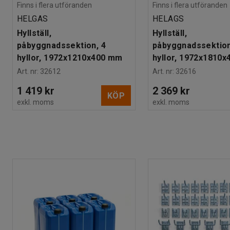
Finns i flera utföranden
Finns i flera utföranden
HELGAS
HELAGS
Hyllställ,
Hyllställ,
påbyggnadssektion, 4
påbyggnadssektion
hyllor, 1972x1210x400 mm
hyllor, 1972x1810
Art. nr
:
32612
Art. nr
:
32616
1 419 kr
2 369 kr
KÖP
exkl. moms
exkl. moms