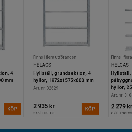
Finns i flera utföranden
Finns i fle
HELAGS
HELGAS
ion, 4
Hyllställ, grundsektion, 4
Hyllställ,
400 mm
hyllor, 1972x1575x600 mm
påbyggna
hyllor, 
Art. nr
:
32629
Art. nr
:
318
2 935 kr
2 279 k
KÖP
KÖP
exkl. moms
exkl. mom