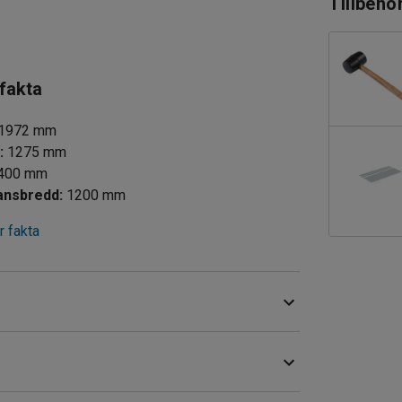
Tillbehö
 fakta
1972
mm
d
:
1275
mm
400
mm
lansbredd
:
1200
mm
 fakta
möjligheter vid logistikhantering, på lager,
 gavelplåtar för ökad stabilitet.