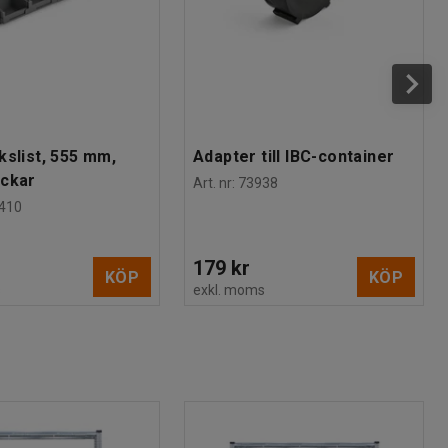
kslist, 555 mm,
Adapter till IBC-container
ackar
Art. nr
:
73938
410
179 kr
KÖP
KÖP
s
exkl. moms