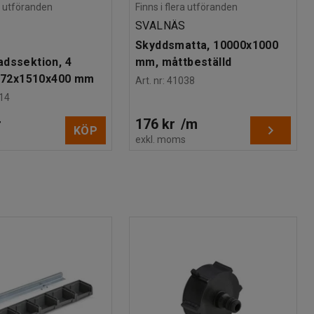
ra utföranden
Finns i flera utföranden
SVALNÄS
Skyddsmatta, 10000x1000
dssektion, 4
mm, måttbeställd
1972x1510x400 mm
Art. nr
:
41038
14
r
176 kr
/
m
KÖP
s
exkl. moms