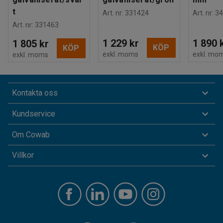
t
Art. nr
:
331424
Art. nr
:
34
Art. nr
:
331463
1 229 kr
1 890 
1 805 kr
KÖP
KÖP
exkl. moms
exkl. mo
exkl. moms
Kontakta oss
Kundservice
Om Cowab
Villkor