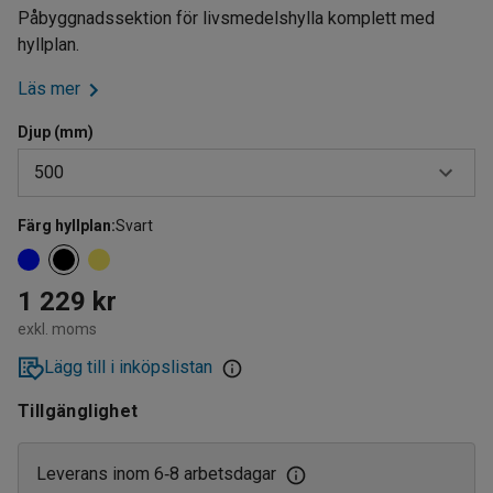
Påbyggnadssektion för livsmedelshylla komplett med
hyllplan.
Läs mer
Djup (mm)
500
Färg hyllplan
:
Svart
400
500
1 229 kr
600
exkl. moms
Lägg till i inköpslistan
Tillgänglighet
Leverans inom 6
8 arbetsdagar
‑