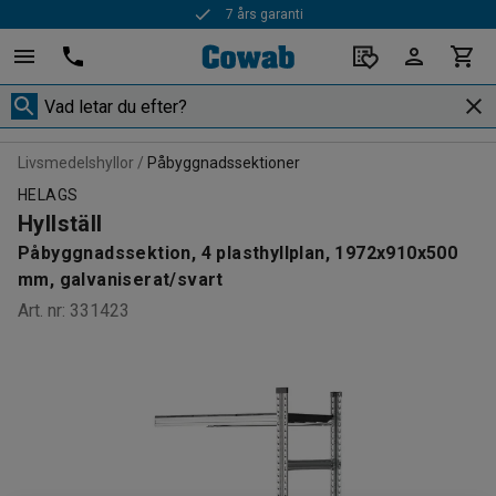
7 års garanti
Livsmedelshyllor
Påbyggnadssektioner
HELAGS
Hyllställ
Påbyggnadssektion, 4 plasthyllplan, 1972x910x500
mm, galvaniserat/svart
Art. nr
:
331423