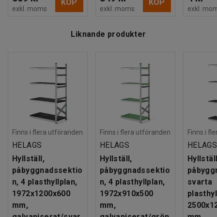
KÖP
KÖP
exkl. moms
exkl. moms
exkl. mo
Liknande produkter
Finns i flera utföranden
Finns i flera utföranden
Finns i fl
HELAGS
HELAGS
HELAG
Hyllställ,
Hyllställ,
Hyllställ
påbyggnadssektio
påbyggnadssektio
påbygg
n, 4 plasthyllplan,
n, 4 plasthyllplan,
svarta
1972x1200x600
1972x910x500
plasthyl
mm,
mm,
2500x1
galvaniserat/svar
galvaniserat/grön
mm