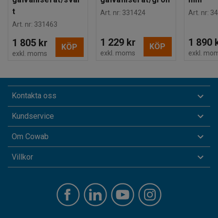
t
Art. nr
:
331424
Art. nr
:
34
Art. nr
:
331463
1 229 kr
1 890 
1 805 kr
KÖP
KÖP
exkl. moms
exkl. mo
exkl. moms
Kontakta oss
Kundservice
Om Cowab
Villkor