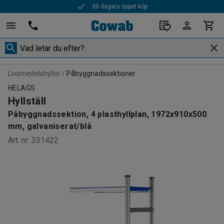
30 dagars öppet köp
Livsmedelshyllor
Påbyggnadssektioner
HELAGS
Hyllställ
Påbyggnadssektion, 4 plasthyllplan, 1972x910x500
mm, galvaniserat/blå
Art. nr
:
331422