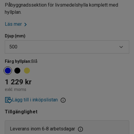
Påbyggnadssektion för livsmedelshylla komplett med
hyllplan.
Läs mer
Djup (mm)
500
Färg hyllplan
:
Blå
400
500
1 229 kr
600
exkl. moms
Lägg till i inköpslistan
Tillgänglighet
Leverans inom 6
8 arbetsdagar
‑