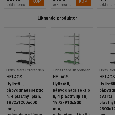
KÖP
KÖP
exkl. moms
exkl. moms
exkl. mo
Liknande produkter
Finns i flera utföranden
Finns i flera utföranden
Finns i fl
HELAGS
HELAGS
HELAG
Hyllställ,
Hyllställ,
Hyllställ
påbyggnadssektio
påbyggnadssektio
påbygg
n, 4 plasthyllplan,
n, 4 plasthyllplan,
svarta
1972x1200x600
1972x910x500
plasthyl
mm,
mm,
2500x1
galvaniserat/svar
galvaniserat/grön
mm