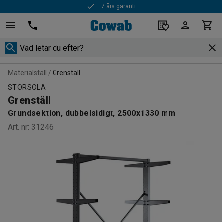
7 års garanti
Snabba leveranser
Materialställ
Grenställ
STORSOLA
Grenställ
Grundsektion, dubbelsidigt, 2500x1330 mm
Art. nr
:
31246