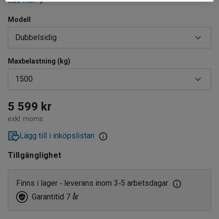
Läs mer
Modell
Dubbelsidig
Maxbelastning (kg)
Dubbelsidig
1500
Enkelsidig
750
5 599 kr
exkl. moms
1500
Lägg till i inköpslistan
Tillgänglighet
Finns i lager
leverans inom 3
5 arbetsdagar
‑
‑
Garantitid 7 år