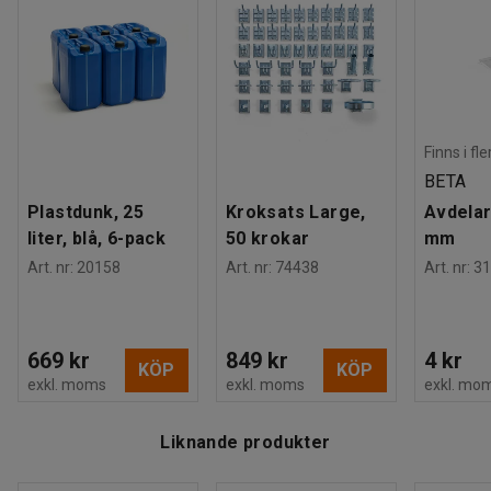
Finns i fl
BETA
Plastdunk, 25
Kroksats Large,
Avdelar
liter, blå, 6-pack
50 krokar
mm
Art. nr
:
20158
Art. nr
:
74438
Art. nr
:
31
669 kr
849 kr
4 kr
KÖP
KÖP
exkl. moms
exkl. moms
exkl. mo
Liknande produkter