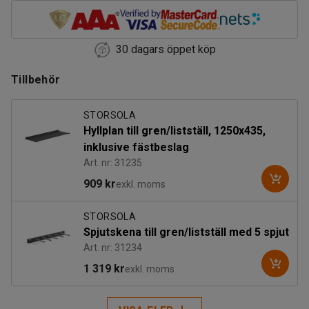
30 dagars öppet köp
Tillbehör
STORSOLA
Hyllplan till gren/listställ, 1250x435,
inklusive fästbeslag
Art. nr: 31235
909 kr
exkl. moms
STORSOLA
Spjutskena till gren/listställ med 5 spjut
Art. nr: 31234
1 319 kr
exkl. moms