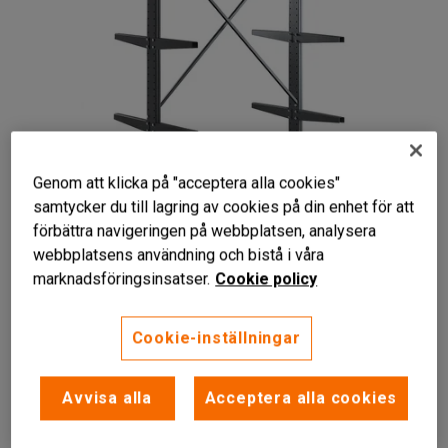
Genom att klicka på "acceptera alla cookies"
samtycker du till lagring av cookies på din enhet för att
förbättra navigeringen på webbplatsen, analysera
webbplatsens användning och bistå i våra
För lättare långgods
marknadsföringsinsatser.
Cookie policy
Justerbara armar
Anpassningsbart
Cookie-inställningar
Rejält grenställ som passar för förvaring av lättare
långgods. Ger god överblick över innehållet och kan byggas
Avvisa alla
Acceptera alla cookies
ut och förlängas med påbyggnadssektioner.