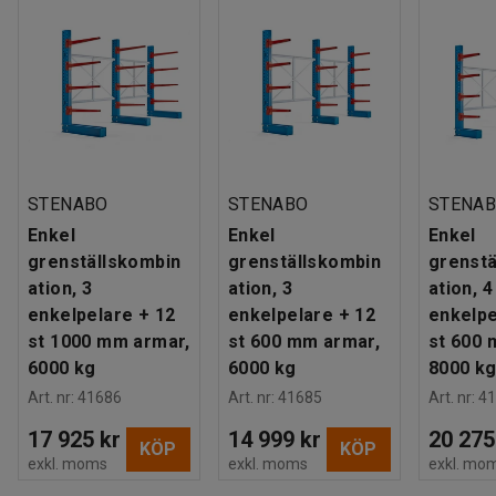
STENABO
STENABO
STENA
Enkel
Enkel
Enkel
grenställskombin
grenställskombin
grenstä
ation, 3
ation, 3
ation, 4
enkelpelare + 12
enkelpelare + 12
enkelpe
st 1000 mm armar,
st 600 mm armar,
st 600 
6000 kg
6000 kg
8000 k
Art. nr
:
41686
Art. nr
:
41685
Art. nr
:
41
17 925 kr
14 999 kr
20 275
KÖP
KÖP
exkl. moms
exkl. moms
exkl. mo