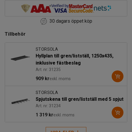
30 dagars öppet köp
Tillbehör
STORSOLA
Hyllplan till gren/listställ, 1250x435,
inklusive fästbeslag
Art. nr: 31235
909 kr
exkl. moms
STORSOLA
Spjutskena till gren/listställ med 5 spjut
Art. nr: 31234
1 319 kr
exkl. moms