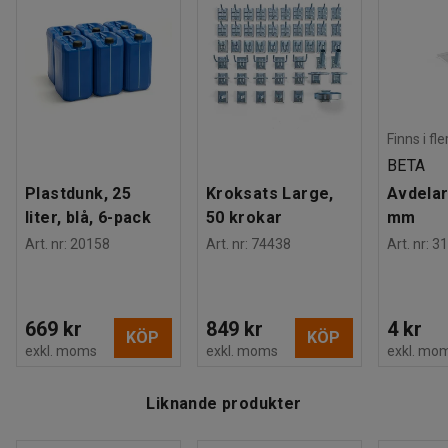
Finns i fl
BETA
Plastdunk, 25
Kroksats Large,
Avdelar
liter, blå, 6-pack
50 krokar
mm
Art. nr
:
20158
Art. nr
:
74438
Art. nr
:
31
669 kr
849 kr
4 kr
KÖP
KÖP
exkl. moms
exkl. moms
exkl. mo
Liknande produkter