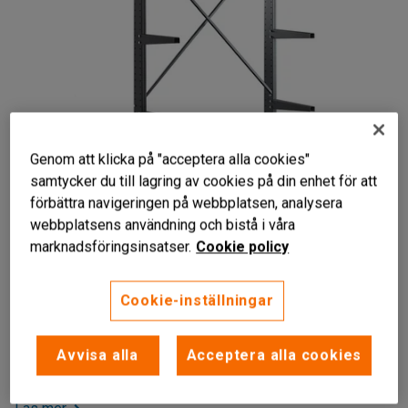
Genom att klicka på "acceptera alla cookies"
samtycker du till lagring av cookies på din enhet för att
förbättra navigeringen på webbplatsen, analysera
Liknande produkter
webbplatsens användning och bistå i våra
marknadsföringsinsatser.
Cookie policy
För lättare långgods
Justerbara armar
Anpassningsbart
Cookie-inställningar
Rejält grenställ som passar för förvaring av lättare
långgods. Ger god överblick över innehållet och kan byggas
Avvisa alla
Acceptera alla cookies
ut och förlängas med påbyggnadssektioner.