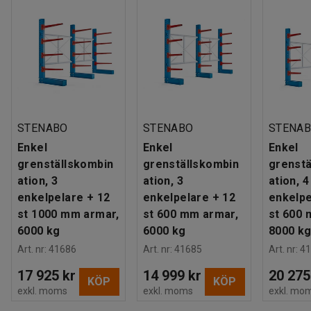
STENABO
STENABO
STENA
Enkel
Enkel
Enkel
grenställskombin
grenställskombin
grenstä
ation, 3
ation, 3
ation, 4
enkelpelare + 12
enkelpelare + 12
enkelpe
st 1000 mm armar,
st 600 mm armar,
st 600 
6000 kg
6000 kg
8000 k
Art. nr
:
41686
Art. nr
:
41685
Art. nr
:
41
17 925 kr
14 999 kr
20 275
KÖP
KÖP
exkl. moms
exkl. moms
exkl. mo