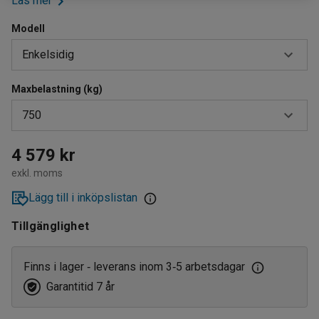
Läs mer
Modell
Enkelsidig
Maxbelastning (kg)
Dubbelsidig
750
Enkelsidig
750
4 579 kr
exkl. moms
1500
Lägg till i inköpslistan
Tillgänglighet
Finns i lager
leverans inom 3
5 arbetsdagar
‑
‑
Garantitid 7 år