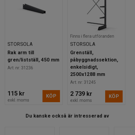
med påbyggnadssektioner om du behöver mer
Vikt
:
80,5
kg
förvaringsutrymme. Du kan även bygga ihop grenstället
Montering
:
Levereras omonterad
med en påbyggnadssektion för listställ så att du kan
förvara ditt långgods både horisontellt och vertikalt.
Finns i flera utföranden
Tänk även på att du kan komplettera grenstället med extra
STORSOLA
STORSOLA
hyllplan om det behovet finns.
Rak arm till
Grenställ,
gren/listställ, 450 mm
påbyggnadssektion,
enkelsidigt,
Art. nr
:
31236
2500x1288 mm
Art. nr
:
31245
115 kr
2 739 kr
KÖP
KÖP
exkl. moms
exkl. moms
Du kanske också är intresserad av