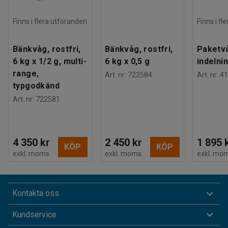
Finns i flera utföranden
Finns i fl
Bänkvåg, rostfri,
Bänkvåg, rostfri,
Paketvå
6 kg x 1/2 g, multi-
6 kg x 0,5 g
indelnin
range,
Art. nr
:
722584
Art. nr
:
41
typgodkänd
Art. nr
:
722581
4 350 kr
2 450 kr
1 895 
KÖP
KÖP
exkl. moms
exkl. moms
exkl. mo
Kontakta oss
Kundservice