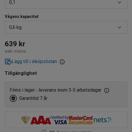
0,1
Vågens kapacitet
0,1
0,6 kg
1
0,6 kg
639 kr
exkl. moms
6 kg
Lägg till i inköpslistan
Tillgänglighet
Finns i lager
leverans inom 3
5 arbetsdagar
‑
‑
Garantitid 7 år