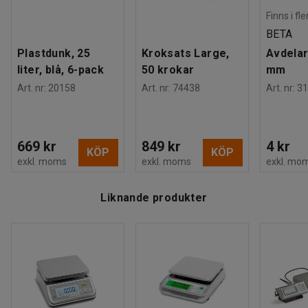
Finns i fl
BETA
Plastdunk, 25
Kroksats Large,
Avdelar
liter, blå, 6-pack
50 krokar
mm
Art. nr
:
20158
Art. nr
:
74438
Art. nr
:
31
669 kr
849 kr
4 kr
KÖP
KÖP
exkl. moms
exkl. moms
exkl. mo
Liknande produkter