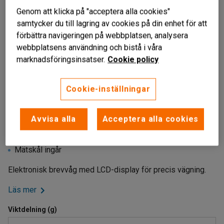
Genom att klicka på "acceptera alla cookies"
samtycker du till lagring av cookies på din enhet för att
förbättra navigeringen på webbplatsen, analysera
webbplatsens användning och bistå i våra
marknadsföringsinsatser.
Cookie policy
Cookie-inställningar
Liknande produkter
Avvisa alla
Acceptera alla cookies
LCD-display
Rostfri platta
Mätskål ingår
Elektronisk brevvåg med LCD-display för precis vägning.
Läs mer
Viktdelning (g)