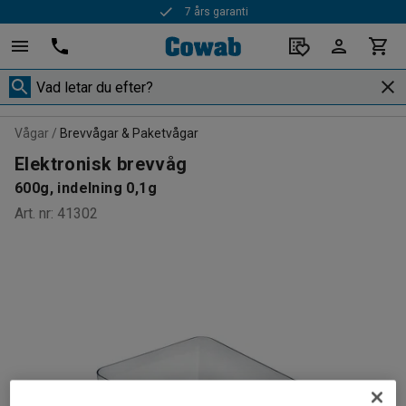
7 års garanti
Vågar
Brevvågar & Paketvågar
Elektronisk brevvåg
600g, indelning 0,1g
Art. nr
:
41302