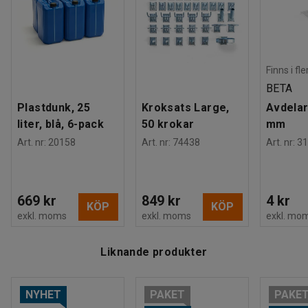
Finns i fl
BETA
Plastdunk, 25
Kroksats Large,
Avdelar
liter, blå, 6-pack
50 krokar
mm
Art. nr
:
20158
Art. nr
:
74438
Art. nr
:
31
669 kr
849 kr
4 kr
KÖP
KÖP
exkl. moms
exkl. moms
exkl. mo
Liknande produkter
NYHET
PAKET
PAKE