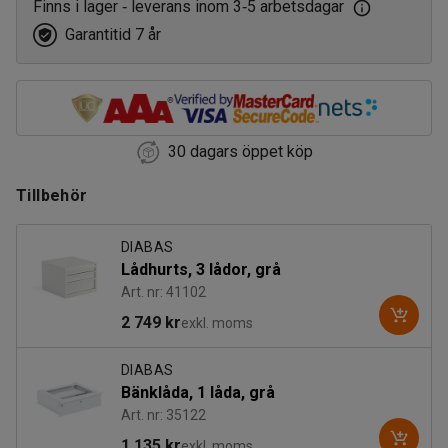
Finns i lager
leverans inom 3
5 arbetsdagar
‑
‑
Garantitid 7 år
30 dagars öppet köp
Tillbehör
DIABAS
Lådhurts, 3 lådor, grå
Art. nr: 41102
2 749 kr
exkl. moms
DIABAS
Bänklåda, 1 låda, grå
Art. nr: 35122
1 135 kr
exkl. moms