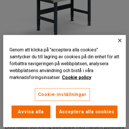
Genom att klicka på "acceptera alla cookies"
samtycker du till lagring av cookies på din enhet för att
förbättra navigeringen på webbplatsen, analysera
Liknande produkter
webbplatsens användning och bistå i våra
marknadsföringsinsatser.
Cookie policy
Cookie-inställningar
Kraftfull konstruktion
Hanterar tyngre gods och vassa detaljer
Avvisa alla
Acceptera alla cookies
Flera tillbehör att komplettera med
Extra robust och kraftig arbetsbänk med manuellt justerbara