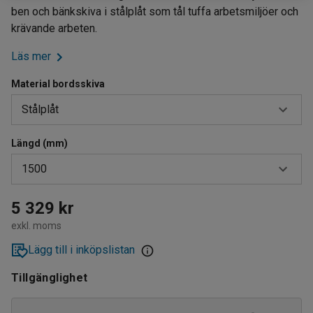
ben och bänkskiva i stålplåt som tål tuffa arbetsmiljöer och
krävande arbeten.
Läs mer
Material bordsskiva
Stålplåt
Längd (mm)
Ekparkett
1500
Gummi
Härdad board
1500
5 329 kr
exkl. moms
Högtryckslaminat
2000
Lägg till i inköpslistan
Stålplåt
2500
Tillgänglighet
Vinyl