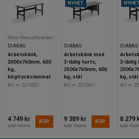
NYHET
NYHE
Finns i flera utföranden
DIABAS
DIABAS
DIABAS
Arbetsbänk,
Arbetsbänk med
Arbets
2000x760mm, 600
3-lådig hurts,
3-lådig 
kg,
2500x760mm, 600
2000x7
högtryckslaminat
kg, stål
kg, stål
Art. nr
:
2213021
Art. nr
:
2213067
Art. nr
:
22
4 749 kr
9 389 kr
8 279 
KÖP
KÖP
exkl. moms
exkl. moms
exkl. mo