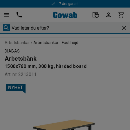
7 års garanti
Snabba leveranser
Arbetsbänkar
Arbetsbänkar - Fast höjd
DIABAS
Arbetsbänk
1500x760 mm, 300 kg, härdad board
Art. nr
:
2213011
NYHET