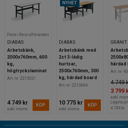
NYHET
Finns i flera utföranden
DIABAS
DIABAS
GRANIT
Arbetsbänk,
Arbetsbänk med
Arbets
2000x760mm, 600
2st 3-lådig
2500x8
kg,
hurtsar,
härdad 
högtryckslaminat
2500x760mm, 300
Art. nr
:
40
kg, härdad board
Art. nr
:
2213021
4 749 
Art. nr
:
2213064
3 799 
exkl. mo
4 749 kr
10 775 kr
Lägsta pr
KÖP
KÖP
4 749 kr
exkl. moms
exkl. moms