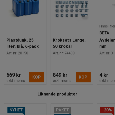
Finns i fl
BETA
Plastdunk, 25
Kroksats Large,
Avdelar
liter, blå, 6-pack
50 krokar
mm
Art. nr
:
20158
Art. nr
:
74438
Art. nr
:
31
669 kr
849 kr
4 kr
KÖP
KÖP
exkl. moms
exkl. moms
exkl. mo
Liknande produkter
NYHET
PAKET
-20%