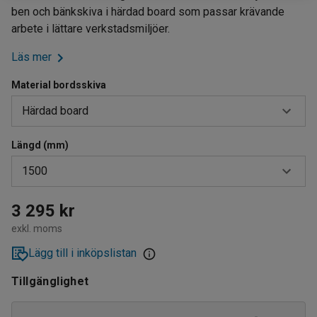
ben och bänkskiva i härdad board som passar krävande
arbete i lättare verkstadsmiljöer.
Läs mer
Material bordsskiva
Härdad board
Längd (mm)
Ekparkett
1500
Gummi
Härdad board
1500
3 295 kr
exkl. moms
Högtryckslaminat
2000
Lägg till i inköpslistan
Stålplåt
2500
Tillgänglighet
Vinyl