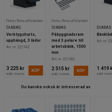
Färg stativ
:
Mörkgrå
din arbetsplats.
Färgkod stativ
:
RAL 7016
Material stativ
:
Stål
Du kan bygga på arbetsbänken med bänklådor,
Maxbelastning
:
300
kg
verktygshurtsar och andra tillbehör för en komplett
Finns i flera utföranden
Finns i flera utföranden
Rek. antal personer för hantering
:
2
arbetsstation med praktiska förvaringslösningar.
DIABAS
DIABAS
DIABAS
Estimerad hanteringstid/person
:
30
Min
Komplettera även med en arbetsplatsmatta för att minska
Verktygshurts,
Påbyggnadsram
Bänklåd
Vikt
:
53,5
kg
belastningen på dina fötter och knän vid stående arbete.
upphängd, 3 lådor
med 3 pelare till
Art. nr
:
22
Montering
:
Levereras omonterad
arbetsbänk, 1500
Art. nr
:
221342
mm
Art. nr
:
221382
3 225 kr
1 419 
2 515 kr
KÖP
KÖP
exkl. moms
exkl. mo
exkl. moms
Du kanske också är intresserad av