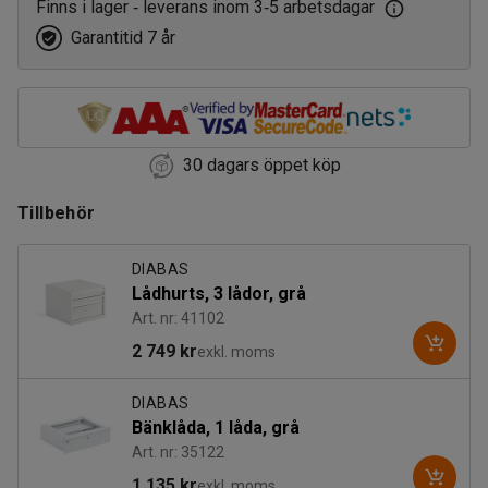
Finns i lager
leverans inom 3
5 arbetsdagar
‑
‑
Garantitid 7 år
30 dagars öppet köp
Tillbehör
DIABAS
Lådhurts, 3 lådor, grå
Art. nr: 41102
2 749 kr
exkl. moms
DIABAS
Bänklåda, 1 låda, grå
Art. nr: 35122
1 135 kr
exkl. moms