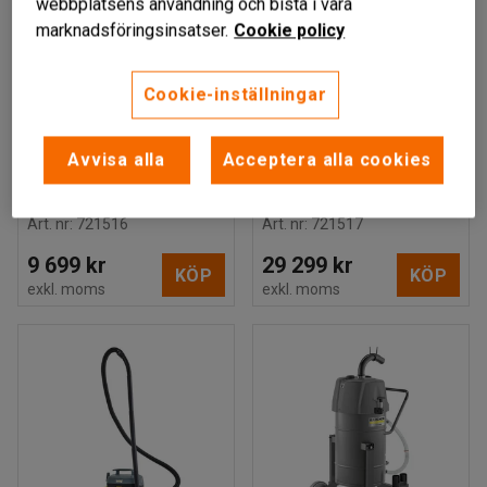
webbplatsens användning och bistå i våra
marknadsföringsinsatser.
Cookie policy
Cookie-inställningar
Avvisa alla
Acceptera alla cookies
Grovdammsugare, våt
Grovdammsugare, våt
och torr, 30L, DN35
och torr, 55L, DN40
Art. nr
:
721516
Art. nr
:
721517
9 699 kr
29 299 kr
KÖP
KÖP
exkl. moms
exkl. moms