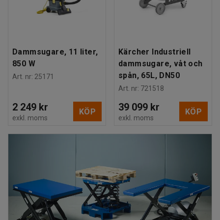
Dammsugare, 11 liter,
Kärcher Industriell
850 W
dammsugare, våt och
spån, 65L, DN50
Art. nr
:
25171
Art. nr
:
721518
2 249 kr
39 099 kr
KÖP
KÖP
exkl. moms
exkl. moms