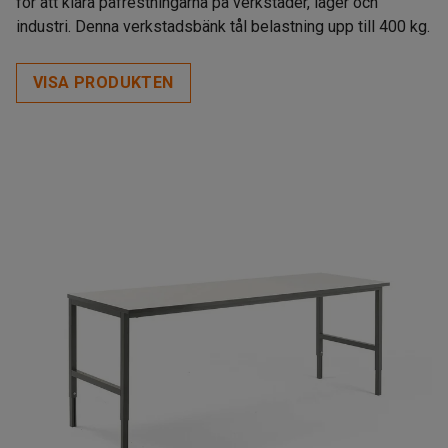
för att klara påfrestningarna på verkstäder, lager och
industri. Denna verkstadsbänk tål belastning upp till 400 kg.
VISA PRODUKTEN