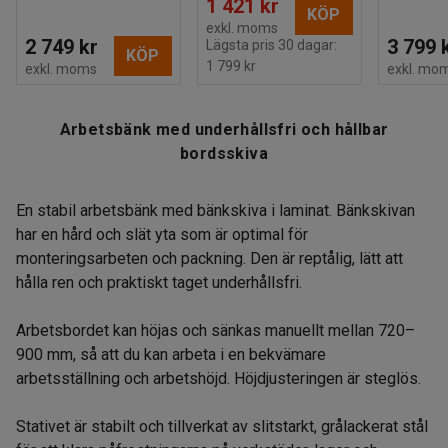
1 421 kr
KÖP
exkl. moms
2 749 kr
3 799 
Lägsta pris 30 dagar:
KÖP
1 799 kr
exkl. moms
exkl. mo
Arbetsbänk med underhållsfri och hållbar
bordsskiva
En stabil arbetsbänk med bänkskiva i laminat. Bänkskivan
har en hård och slät yta som är optimal för
monteringsarbeten och packning. Den är reptålig, lätt att
hålla ren och praktiskt taget underhållsfri.
Arbetsbordet kan höjas och sänkas manuellt mellan 720–
900 mm, så att du kan arbeta i en bekvämare
arbetsställning och arbetshöjd. Höjdjusteringen är steglös.
Stativet är stabilt och tillverkat av slitstarkt, grålackerat stål