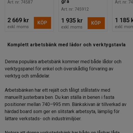
grå
Art. nr
:
74587
Art. nr
:
74
Art. nr
:
745912
2 669 kr
1 185 
1 935 kr
KÖP
KÖP
exkl. moms
exkl. mo
exkl. moms
Komplett arbetsbänk med lådor och verktygstavla
Denna populära arbetsbänk kommer med både lådor och
verktygspanel för enkel och överskådlig förvaring av
verktyg och smådelar.
Arbetsbänken har ett rejält och tåligt stålstativ med
manuellt justerbara ben. Du kan ställa in benen i fasta
positioner mellan 740–995 mm. Bänkskivan är tillverkad av
härdad board som ger en slitstark arbetsyta, lämplig för
lättare verkstads- och industrimiljöer.
Notera att denna verkstadsbänk har både en låsbar låda