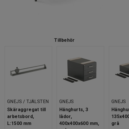
Tillbehör
GNEJS / TJÄLSTEN
GNEJS
GNEJS
Skäraggregat till
Hänghurts, 3
Hänghur
arbetsbord,
lådor,
135x40
L:1500 mm
400x400x600 mm,
grå