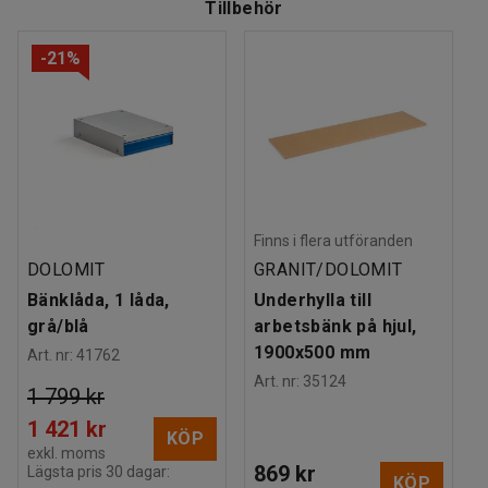
Tillbehör
-21%
Finns i flera utföranden
DOLOMIT
GRANIT/DOLOMIT
Bänklåda, 1 låda,
Underhylla till
grå/blå
arbetsbänk på hjul,
1900x500 mm
Art. nr
:
41762
Art. nr
:
35124
1 799 kr
1 421 kr
KÖP
exkl. moms
869 kr
Lägsta pris 30 dagar:
KÖP