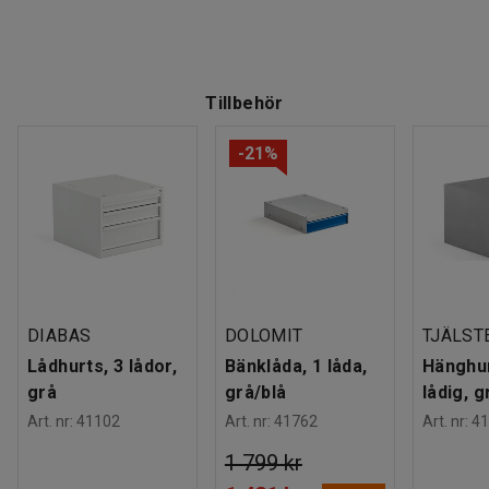
Tillbehör
-21%
DIABAS
DOLOMIT
TJÄLST
Lådhurts, 3 lådor,
Bänklåda, 1 låda,
Hänghur
grå
grå/blå
lådig, g
Art. nr
:
41102
Art. nr
:
41762
Art. nr
:
41
1 799 kr