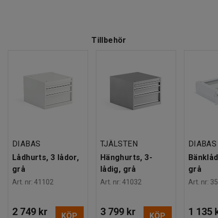
Tillbehör
DIABAS
TJÄLSTEN
DIABAS
Lådhurts, 3 lådor,
Hänghurts, 3-
Bänklåd
grå
lådig, grå
grå
Art. nr
:
41102
Art. nr
:
41032
Art. nr
:
35
2 749 kr
3 799 kr
1 135 
KÖP
KÖP