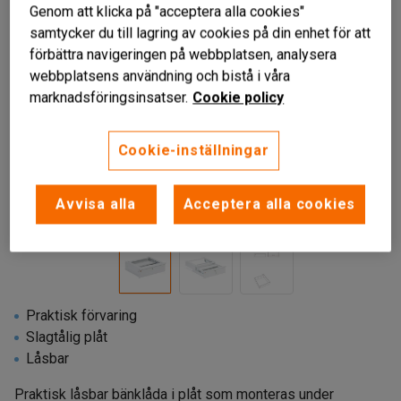
Genom att klicka på "acceptera alla cookies"
samtycker du till lagring av cookies på din enhet för att
förbättra navigeringen på webbplatsen, analysera
webbplatsens användning och bistå i våra
marknadsföringsinsatser.
Cookie policy
Cookie-inställningar
Liknande produkter
Avvisa alla
Acceptera alla cookies
Praktisk förvaring
Slagtålig plåt
Låsbar
Praktisk låsbar bänklåda i plåt som monteras under