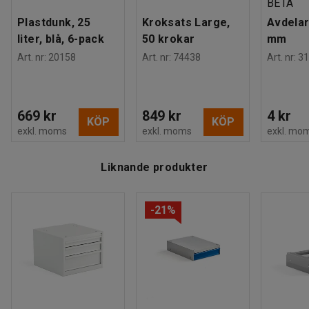
BETA
Montering
:
Levereras omonterad
Plastdunk, 25
Kroksats Large,
Avdelar
liter, blå, 6-pack
50 krokar
mm
Art. nr
:
20158
Art. nr
:
74438
Art. nr
:
31
669 kr
849 kr
4 kr
KÖP
KÖP
exkl. moms
exkl. moms
exkl. mo
Liknande produkter
-21%