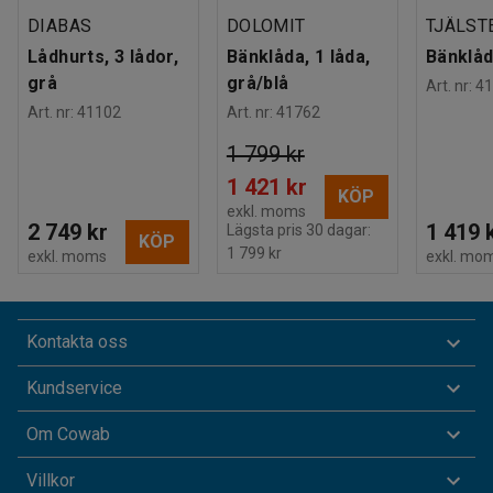
DIABAS
DOLOMIT
TJÄLST
Lådhurts, 3 lådor,
Bänklåda, 1 låda,
Bänklåd
grå
grå/blå
Art. nr
:
41
Art. nr
:
41102
Art. nr
:
41762
1 799 kr
1 421 kr
KÖP
exkl. moms
2 749 kr
1 419 
Lägsta pris 30 dagar:
KÖP
1 799 kr
exkl. moms
exkl. mo
Kontakta oss
Kundservice
Om Cowab
Villkor