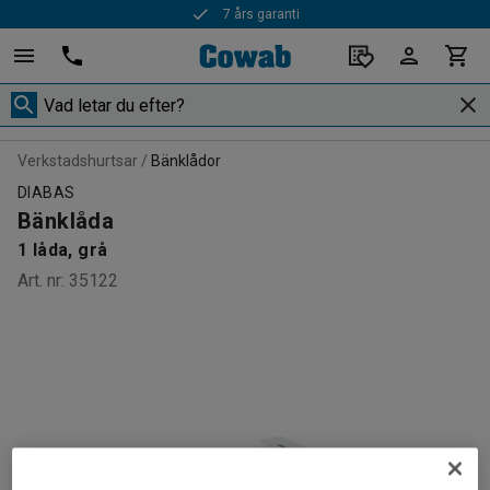
7 års garanti
Verkstadshurtsar
Bänklådor
DIABAS
Bänklåda
1 låda, grå
Art. nr
:
35122