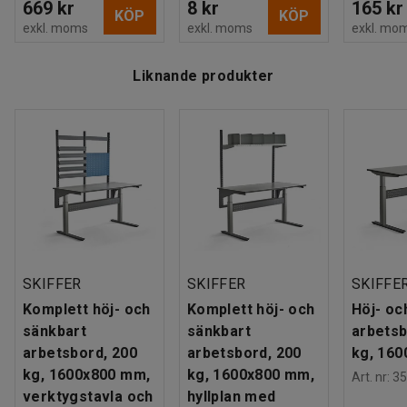
669 kr
8 kr
165 kr
KÖP
KÖP
exkl. moms
exkl. moms
exkl. mo
Liknande produkter
SKIFFER
SKIFFER
SKIFFE
Komplett höj- och
Komplett höj- och
Höj- oc
sänkbart
sänkbart
arbetsb
arbetsbord, 200
arbetsbord, 200
kg, 16
kg, 1600x800 mm,
kg, 1600x800 mm,
Art. nr
:
35
verktygstavla och
hyllplan med