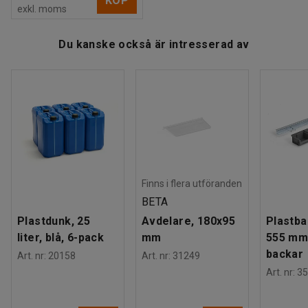
KÖP
exkl. moms
Du kanske också är intresserad av
Finns i flera utföranden
BETA
Plastdunk, 25
Avdelare, 180x95
Plastba
liter, blå, 6-pack
mm
555 mm
backar
Art. nr
:
20158
Art. nr
:
31249
Art. nr
:
35