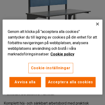
Genom att klicka på "acceptera alla cookies"
samtycker du till lagring av cookies på din enhet för att
förbättra navigeringen på webbplatsen, analysera
webbplatsens användning och bistå i våra
Liknande produkter
marknadsföringsinsatser.
Cookie policy
Cookie-inställningar
Avvisa alla
Acceptera alla cookies
Överhylla och verktygspanel
Eldriven höjdjustering
Slitstark bordsskiva i laminat
Komplett höj- och sänkbart arbetsbord med praktisk