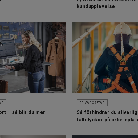
kundupplevelse
AG
DRIVA FÖRETAG
rt – så blir du mer
Så förhindrar du allvarli
fallolyckor på arbetspla