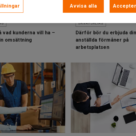
llningar
Avvisa alla
Accepter
AG
DRIVA FÖRETAG
 vad kunderna vill ha –
Därför bör du erbjuda di
in omsättning
anställda förmåner på
arbetsplatsen