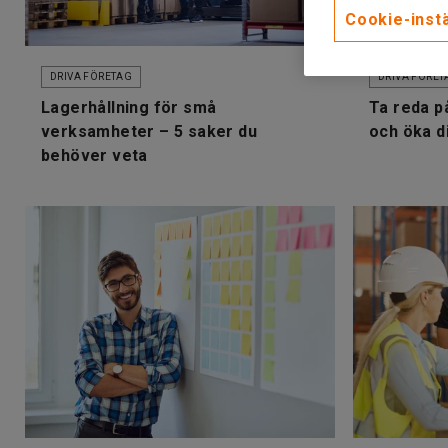
Cookie-instä
DRIVA FÖRETAG
DRIVA FÖRET
Lagerhållning för små
Ta reda på
verksamheter – 5 saker du
och öka d
behöver veta