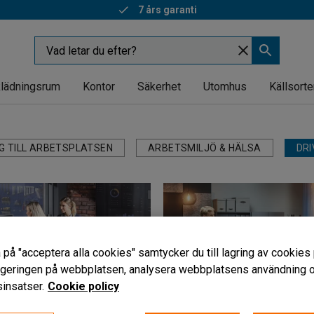
Snabba leveranser
lädningsrum
Kontor
Säkerhet
Utomhus
Källsorte
G TILL ARBETSPLATSEN
ARBETSMILJÖ & HÄLSA
DRI
 på "acceptera alla cookies" samtycker du till lagring av cookies 
vigeringen på webbplatsen, analysera webbplatsens användning oc
insatser.
Cookie policy