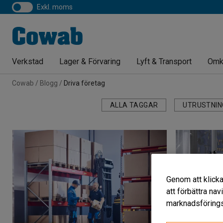
exkl. moms
Verkstad
Lager & Förvaring
Lyft & Transport
Omk
Cowab
Blogg
Driva företag
ALLA TAGGAR
UTRUSTNIN
Genom att klicka
att förbättra na
marknadsförings