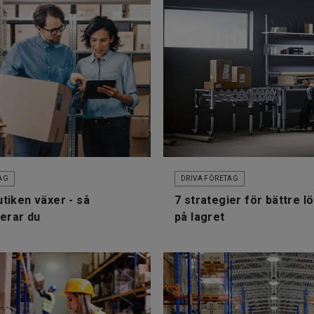
AG
DRIVA FÖRETAG
tiken växer - så
7 strategier för bättre 
serar du
på lagret