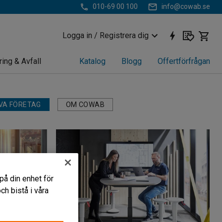
010-69 00 100
info@cowab.se
Logga in / Registrera dig
ring & Avfall
Katalog
Blogg
Offertförfrågan
VA FÖRETAG
OM COWAB
på din enhet för
h bistå i våra