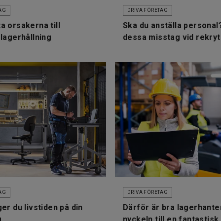
AG
DRIVA FÖRETAG
a orsakerna till
Ska du anställa personal
 lagerhållning
dessa misstag vid rekry
AG
DRIVA FÖRETAG
er du livstiden på din
Därför är bra lagerhante
g
nyckeln till en fantastisk