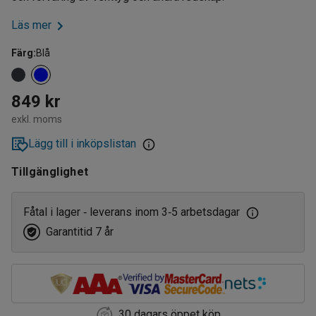
Läs mer
Färg
:
Blå
849 kr
exkl. moms
Lägg till i inköpslistan
Tillgänglighet
Fåtal i lager
leverans inom 3
5 arbetsdagar
‑
‑
Garantitid 7 år
30 dagars öppet köp