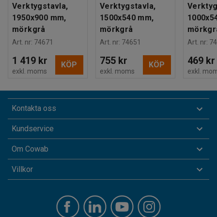
Verktygstavla,
Verktygstavla,
Verktyg
1950x900 mm,
1500x540 mm,
1000x5
mörkgrå
mörkgrå
mörkgr
Art. nr
:
74671
Art. nr
:
74651
Art. nr
:
74
1 419 kr
755 kr
469 kr
KÖP
KÖP
exkl. moms
exkl. moms
exkl. mo
Kontakta oss
Kundservice
Om Cowab
Villkor