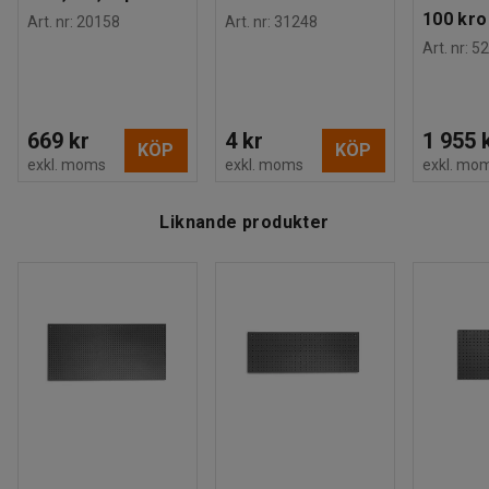
100 kro
Art. nr
:
20158
Art. nr
:
31248
Art. nr
:
52
669 kr
4 kr
1 955 
KÖP
KÖP
exkl. moms
exkl. moms
exkl. mo
Liknande produkter