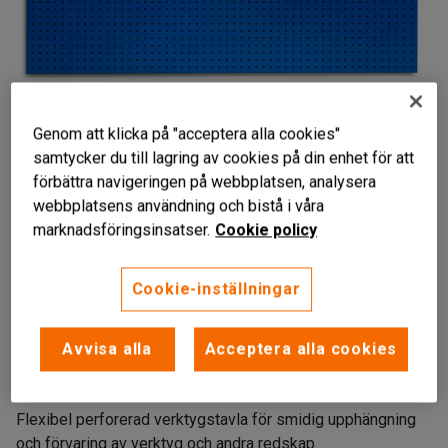
Genom att klicka på "acceptera alla cookies"
samtycker du till lagring av cookies på din enhet för att
förbättra navigeringen på webbplatsen, analysera
webbplatsens användning och bistå i våra
marknadsföringsinsatser.
Cookie policy
Cookie-inställningar
Flexibel verktygsförvaring
Avvisa alla
Acceptera alla cookies
Perforerad
Monteras på väggen
Flexibel perforerad verktygstavla för smidig upphängning
och förvaring av verktyg och andra redskap.