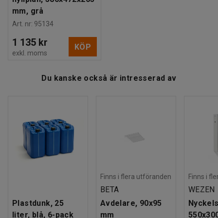
mm, grå
Art. nr
:
95134
1 135 kr
KÖP
exkl. moms
Du kanske också är intresserad av
Finns i flera utföranden
Finns i fl
BETA
WEZEN
Plastdunk, 25
Avdelare, 90x95
Nyckels
liter, blå, 6-pack
mm
550x30