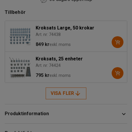
Tillbehör
Kroksats Large, 50 krokar
Art. nr: 74438
849 kr
exkl. moms
Kroksats, 25 enheter
Art. nr: 74424
795 kr
exkl. moms
VISA FLER
Produktinformation
Verktygstavla som monteras på väggen för flexibel och