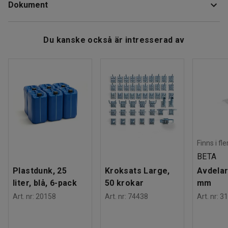
Dokument
Bredd
:
540
mm
De starka PP-banden håller ut stegen och gör att den står
Höjd ihopfälld
:
1730
mm
stadigt. Trästege har ytbehandlats med linolja för att få
Material
:
Trä
Ladda ner skötselråd
ökad livslängd och på båda sidorna av stegen sitter
Du kanske också är intresserad av
Antal steg
:
6
praktiska hinkkrokar av stål.
Vikt
:
10,01
kg
Montering
:
Levereras omonterad
Denna trätrappstege är testad och godkänd enligt EN 131.
Tester
:
EN 131
Finns i fl
BETA
Plastdunk, 25
Kroksats Large,
Avdelar
liter, blå, 6-pack
50 krokar
mm
Art. nr
:
20158
Art. nr
:
74438
Art. nr
:
31