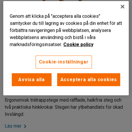
Genom att klicka på "acceptera alla cookies"
samtycker du till lagring av cookies på din enhet för att
förbättra navigeringen på webbplatsen, analysera
webbplatsens användning och bistå i våra
marknadsföringsinsatser.
Cookie policy
Cookie-inställningar
Liknande produkter
Halkfria steg
Avvisa alla
Acceptera alla cookies
Ytbehandlad
Med hinkkrokar
Ergonomisk trätrappstege med räfflade, halkfria steg och
två praktiska hinkkrokar. Stegen har ytbehandlats för ökad
livslängd.
Läs mer