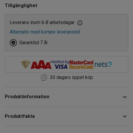
Tillgänglighet
800
2820
7
3360
8
Leverans inom 6
8 arbetsdagar
‑
Alternativ med kortare leveranstid
3920
10
Garantitid 7 år
12
14
30 dagars öppet köp
Produktinformation
Underlätta arbeten på högre höjd med denna praktiska
Produktfakta
arbetsstege. Alla steg är räfflade och försedda med halkfri
yta för att öka säkerheten när du använder arbetsstegen.
Höjd
:
1630
mm