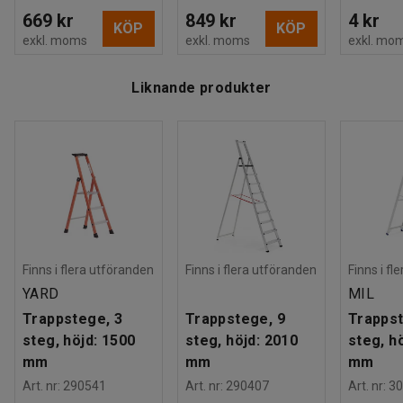
669 kr
849 kr
4 kr
KÖP
KÖP
exkl. moms
exkl. moms
exkl. mo
Liknande produkter
Finns i flera utföranden
Finns i flera utföranden
Finns i fl
YARD
MIL
Trappstege, 3
Trappstege, 9
Trappst
steg, höjd: 1500
steg, höjd: 2010
steg, h
mm
mm
mm
Art. nr
:
290541
Art. nr
:
290407
Art. nr
:
30