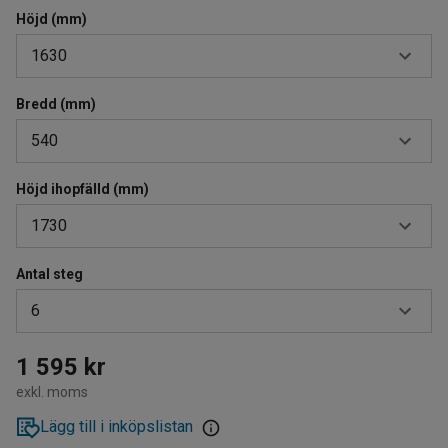
Höjd (mm)
1630
Bredd (mm)
1140
540
1400
1630
Höjd ihopfälld (mm)
470
1730
1880
510
2150
540
Antal steg
1190
2700
6
570
1470
3170
605
1730
4
1 595 kr
3670
670
exkl. moms
2000
5
Lägg till i inköpslistan
740
2270
6