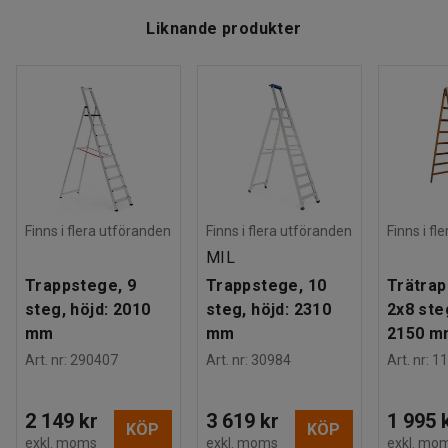
Liknande produkter
Finns i flera utföranden
Finns i flera utföranden
Finns i fl
MIL
Trappstege, 9
Trappstege, 10
Trätrap
steg, höjd: 2010
steg, höjd: 2310
2x8 ste
mm
mm
2150 m
Art. nr
:
290407
Art. nr
:
30984
Art. nr
:
11
2 149 kr
3 619 kr
1 995 
KÖP
KÖP
exkl. moms
exkl. moms
exkl. mo