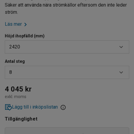
Säker att använda nära strömkällor eftersom den inte leder
ström.
Läs mer
Höjd ihopfälld (mm)
2420
Antal steg
1240
8
1840
2420
4
4 045 kr
exkl. moms
3020
6
Lägg till i inköpslistan
3620
8
Tillgänglighet
10