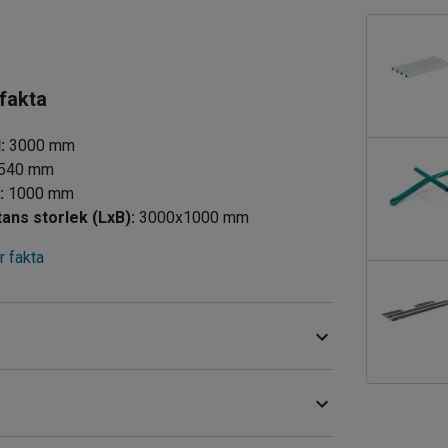
 fakta
d
:
3000
mm
540
mm
d
:
1000
mm
tans storlek (LxB)
:
3000x1000
mm
 fakta
 transport av tungt gods på industrier, lager,
ig stålrörskonstruktion som pulverlackerats för