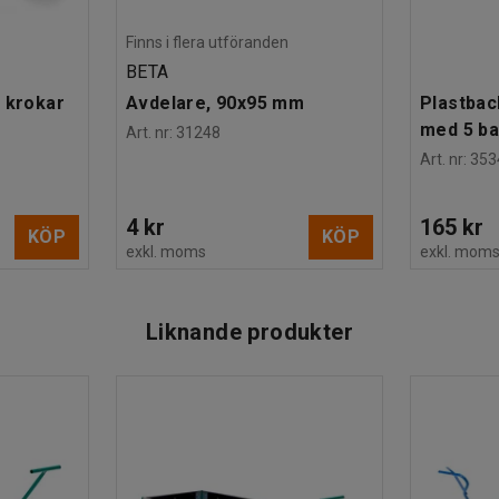
Finns i flera utföranden
BETA
 krokar
Avdelare, 90x95 mm
Plastbac
med 5 b
Art. nr
:
31248
Art. nr
:
353
4 kr
165 kr
KÖP
KÖP
exkl. moms
exkl. mom
Liknande produkter