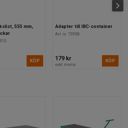
kslist, 555 mm,
Adapter till IBC-container
ackar
Art. nr
:
73938
410
179 kr
KÖP
KÖP
s
exkl. moms