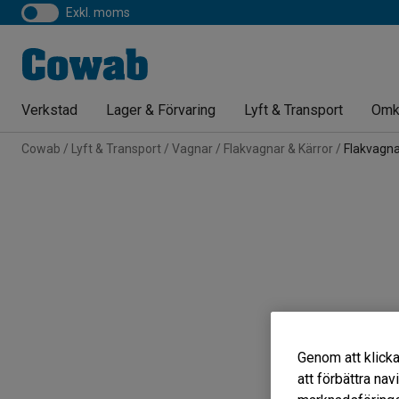
exkl. moms
Verkstad
Lager & Förvaring
Lyft & Transport
Omk
Cowab
Lyft & Transport
Vagnar
Flakvagnar & Kärror
Flakvagn
Genom att klicka
att förbättra na