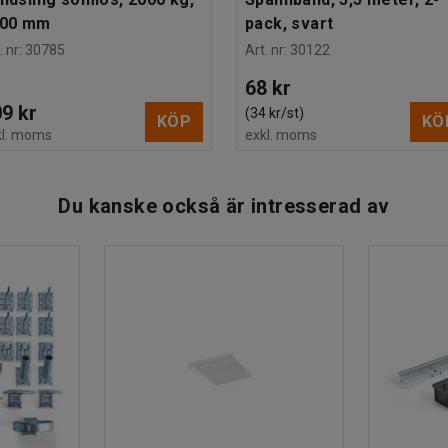
000 mm
pack, svart
. nr
:
30785
Art. nr
:
30122
68 kr
9 kr
(34 kr/st)
KÖP
KÖ
kl. moms
exkl. moms
Du kanske också är intresserad av