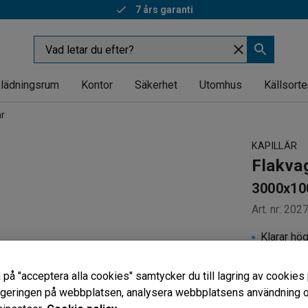
7 års garanti
lädningsrum
Kontor
Säkerhet
Utomhus
Källsorte
ar
KAPILLÄR
Flakva
3000x10
Art. nr
:
202
Klarar hö
Fyrhjulss
Med park
 på "acceptera alla cookies" samtycker du till lagring av cookies 
vigeringen på webbplatsen, analysera webbplatsens användning oc
Lastytans s