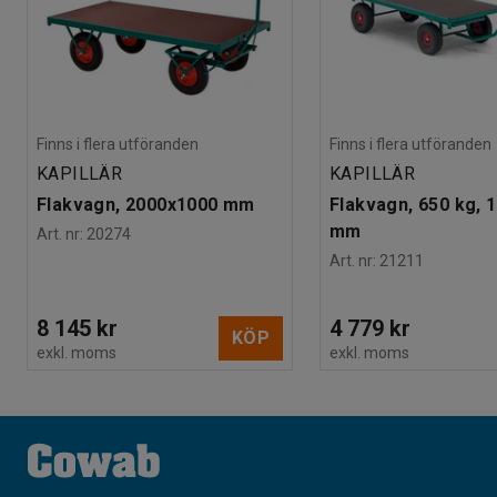
Finns i flera utföranden
Finns i flera utföranden
KAPILLÄR
KAPILLÄR
Flakvagn, 2000x1000 mm
Flakvagn, 650 kg, 
mm
Art. nr
:
20274
Art. nr
:
21211
8 145 kr
4 779 kr
KÖP
exkl. moms
exkl. moms