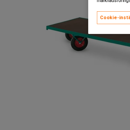
marknadsförings
Cookie-instä