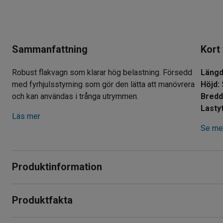
Sammanfattning
Kort
Robust flakvagn som klarar hög belastning. Försedd
Läng
med fyrhjulsstyrning som gör den lätta att manövrera
Höjd
:
och kan användas i trånga utrymmen.
Bred
Lasty
Läs mer
Se mer
Produktinformation
Robust flakvagn med hög belastningskapacitet som underlättar
Produktfakta
verkstäder och byggarbetsplatser mm. Vagnen har en stryktål
en extra tålig yta och flaket består av räfflad plywood.
Längd
:
3000
mm