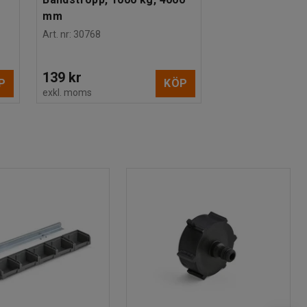
mm
Art. nr
:
30768
139 kr
P
KÖP
exkl. moms