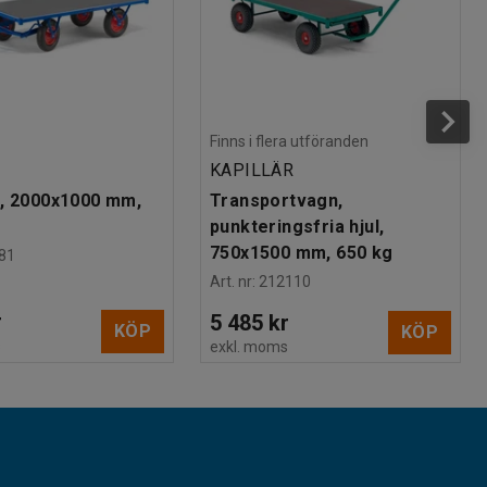
Finns i flera utföranden
KAPILLÄR
, 2000x1000 mm,
Transportvagn,
punkteringsfria hjul,
750x1500 mm, 650 kg
81
Art. nr
:
212110
r
5 485 kr
KÖP
KÖP
s
exkl. moms