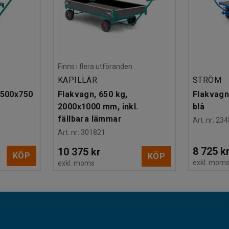
Finns i flera utföranden
KAPILLÄR
STRÖM
1500x750
Flakvagn, 650 kg,
Flakvagn
2000x1000 mm, inkl.
blå
fällbara lämmar
Art. nr
:
234
Art. nr
:
301821
8 725 k
10 375 kr
KÖP
KÖP
exkl. mom
exkl. moms