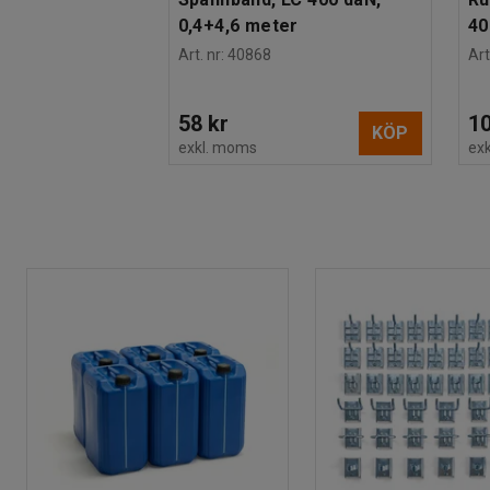
0,4+4,6 meter
4
Art. nr
:
40868
Art
58 kr
10
KÖP
exkl. moms
ex