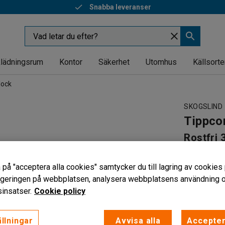
Snabba leveranser
lädningsrum
Kontor
Säkerhet
Utomhus
Källsorte
lock
SKOGSLIND
Tippco
Rostfri 
Art. nr
:
701
 på "acceptera alla cookies" samtycker du till lagring av cookies 
Underlätta
vigeringen på webbplatsen, analysera webbplatsens användning oc
För tuff 
insatser.
Cookie policy
Automati
Volym (L)
llningar
Avvisa alla
Accepter