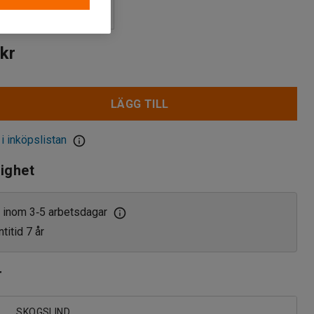
kr
LÄGG TILL
 i inköpslistan
lighet
 inom 3
5 arbetsdagar
‑
titid 7 år
r
SKOGSLIND