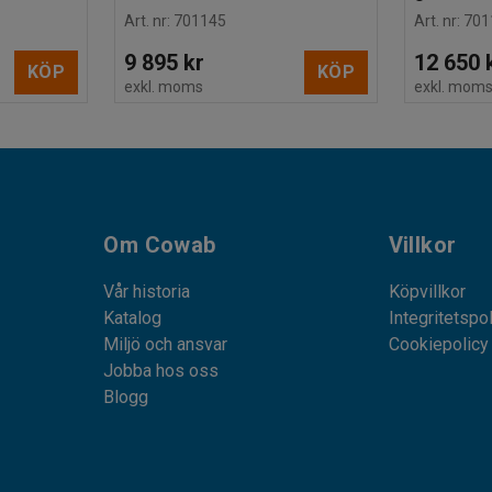
Art. nr
:
701145
Art. nr
:
701
9 895 kr
12 650 
KÖP
KÖP
exkl. moms
exkl. mom
Om Cowab
Villkor
Vår historia
Köpvillkor
Katalog
Integritetspo
Miljö och ansvar
Cookiepolicy
Jobba hos oss
Blogg