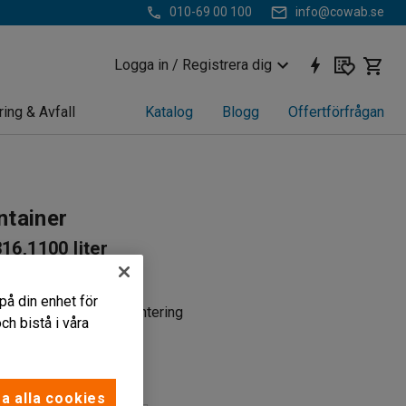
010-69 00 100
info@cowab.se
Logga in / Registrera dig
ring & Avfall
Katalog
Blogg
Offertförfrågan
ntainer
316,1100 liter
217
på din enhet för
r avfalls- & materialhantering
h bistå i våra
livsmedelsindustri
sk tömningsmekanism
a alla cookies