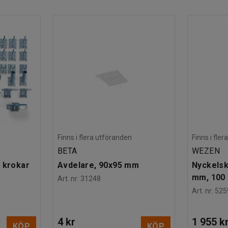
te kliva ur trucken under tömningen, vilket
med hjälp av handtag. Tömningen blir lättare om
rflyttning (säljs separat).
Finns i flera utföranden
Finns i fle
BETA
WEZEN
 krokar
Avdelare, 90x95 mm
Nyckelsk
mm, 100 
Art. nr
:
31248
Art. nr
:
525
4 kr
1 955 k
KÖP
KÖP