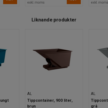
exkl. moms
exkl. mom
Liknande produkter
AL
AL
tungt
Tippcontainer, 900 liter,
Tippconta
brun
grå