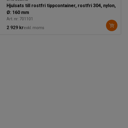
Hjulsats till rostfri tippcontainer, rostfri 304, nylon,
Ø: 160 mm
Art. nr: 701101
2 929 kr
exkl. moms