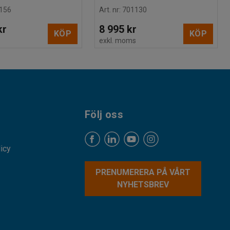
156
Art. nr
:
701130
kr
8 995 kr
KÖP
KÖP
s
exkl. moms
Följ oss
licy
PRENUMERERA PÅ VÅRT
NYHETSBREV