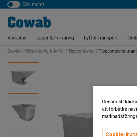
exkl. moms
Verkstad
Lager & Förvaring
Lyft & Transport
Omk
Cowab
Källsortering & Avfall
Tippcontainer
Tippcontainer utan 
Genom att klicka
att förbättra na
marknadsförings
Cookie-instä