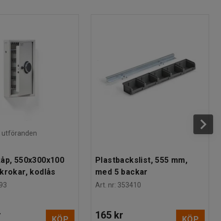
ra utföranden
åp, 550x300x100
Plastbackslist, 555 mm,
krokar, kodlås
med 5 backar
93
Art. nr
:
353410
r
165 kr
KÖP
KÖP