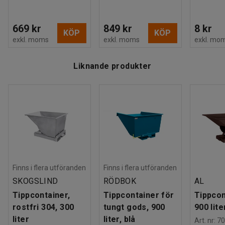
669 kr
849 kr
8 kr
KÖP
KÖP
exkl. moms
exkl. moms
exkl. mo
Liknande produkter
Finns i flera utföranden
Finns i flera utföranden
SKOGSLIND
RÖDBOK
AL
Tippcontainer,
Tippcontainer för
Tippcon
rostfri 304, 300
tungt gods, 900
900 lite
liter
liter, blå
Art. nr
:
70