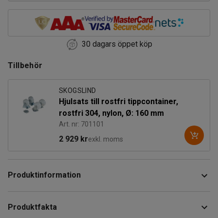
30 dagars öppet köp
Tillbehör
SKOGSLIND
Hjulsats till rostfri tippcontainer,
rostfri 304, nylon, Ø: 160 mm
Art. nr: 701101
2 929 kr
exkl. moms
Produktinformation
Rejäl tippcontainer i rostfritt stål som förenklar avfalls- och
Produktfakta
materialhanteringen på arbetsplatsen. Konstruktionen