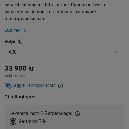
avfallshanteringen i tuffa miljöer. Passar perfekt för
livsmedelsindustrin. Försedd med automatisk
tömningsmekanism.
Läs mer
Volym (L)
600
300
33 900 kr
exkl. moms
600
Lägg till i inköpslistan
900
Tillgänglighet
1100
Leverans inom 3
5 arbetsdagar
‑
Garantitid 7 år