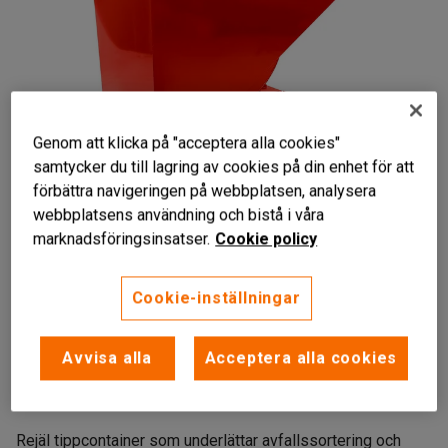
Genom att klicka på "acceptera alla cookies"
samtycker du till lagring av cookies på din enhet för att
förbättra navigeringen på webbplatsen, analysera
webbplatsens användning och bistå i våra
marknadsföringsinsatser.
Cookie policy
Cookie-inställningar
Effektiv avfalls- och materialhantering
Avvisa alla
Acceptera alla cookies
Automatisk tömningsmekanism
Färgkodad för enkel sortering
Rejäl tippcontainer som underlättar avfallssortering och