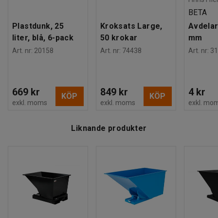
BETA
Plastdunk, 25
Kroksats Large,
Avdelar
liter, blå, 6-pack
50 krokar
mm
Art. nr
:
20158
Art. nr
:
74438
Art. nr
:
31
669 kr
849 kr
4 kr
KÖP
KÖP
exkl. moms
exkl. moms
exkl. mo
Liknande produkter