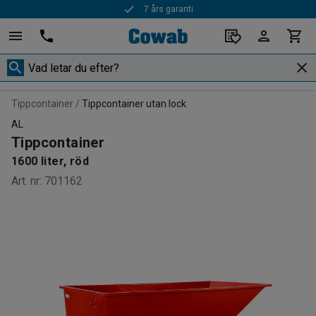
7 års garanti
Snabba leveranser
Tippcontainer
Tippcontainer utan lock
AL
Tippcontainer
1600 liter, röd
Art. nr
:
701162