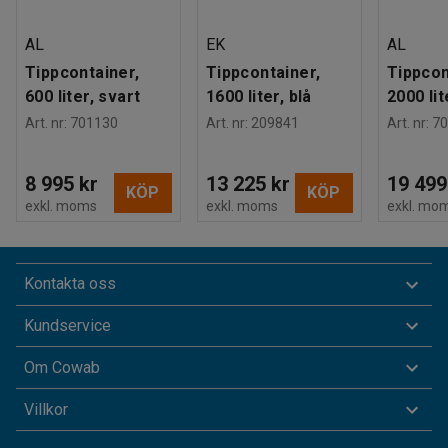
AL
EK
AL
Tippcontainer,
Tippcontainer,
Tippcon
600 liter, svart
1600 liter, blå
2000 lit
Art. nr
:
701130
Art. nr
:
209841
Art. nr
:
70
8 995 kr
13 225 kr
19 499
KÖP
KÖP
exkl. moms
exkl. moms
exkl. mo
Kontakta oss
Kundservice
Om Cowab
Villkor