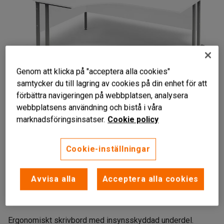
Genom att klicka på "acceptera alla cookies"
samtycker du till lagring av cookies på din enhet för att
förbättra navigeringen på webbplatsen, analysera
webbplatsens användning och bistå i våra
marknadsföringsinsatser.
Cookie policy
Cookie-inställningar
Ergonomiska egenskaper
Avvisa alla
Acceptera alla cookies
Lättskött
Förberett för kabeldragning
Ergonomiskt skrivbord med insynsskyddad underdel.