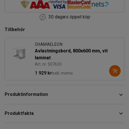
30 dagars öppet köp
Tillbehör
CHAMAELEON
Avlastningsbord, 800x600 mm, vit
laminat
Art. nr: 507633
1 929 kr
exkl. moms
Produktinformation
Skrivbord med svängd skiva och ergonomiska egenskaper.
Produktfakta
Tack vare svängningen kommer du närmare skrivbordet och
får stöd för handleder och underarmar, samtidigt som
Längd
:
1800
mm
axlarna avlastas.