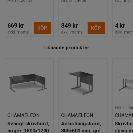
Art. nr
:
20158
Art. nr
:
74438
Art. nr
:
31
669 kr
849 kr
4 kr
KÖP
KÖP
exkl. moms
exkl. moms
exkl. mo
Liknande produkter
Finns i fl
CHAMAELEON
CHAMAELEON
CHAMA
Svängt skrivbord,
Avlastningsbord,
Skrivbo
höger, 1800x1200
800x600 mm, grå
skiva o