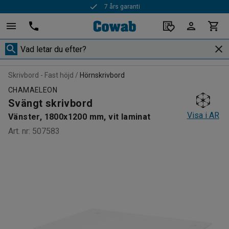
7 års garanti
Skrivbord - Fast höjd
Hörnskrivbord
CHAMAELEON
Svängt skrivbord
Visa i AR
Vänster, 1800x1200 mm, vit laminat
Art. nr
:
507583