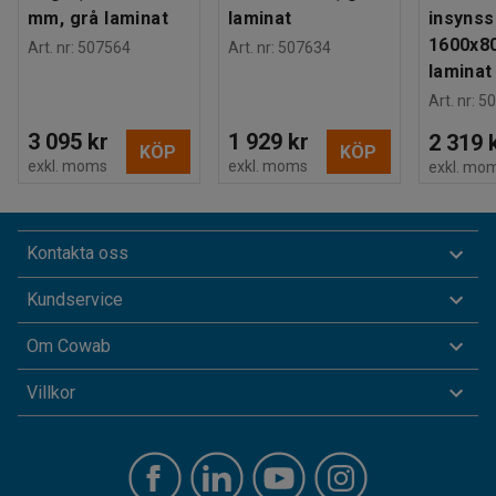
mm, grå laminat
laminat
insynss
1600x80
Art. nr
:
507564
Art. nr
:
507634
laminat
Art. nr
:
50
3 095 kr
1 929 kr
2 319 
KÖP
KÖP
exkl. moms
exkl. moms
exkl. mo
Kontakta oss
Kundservice
Om Cowab
Villkor