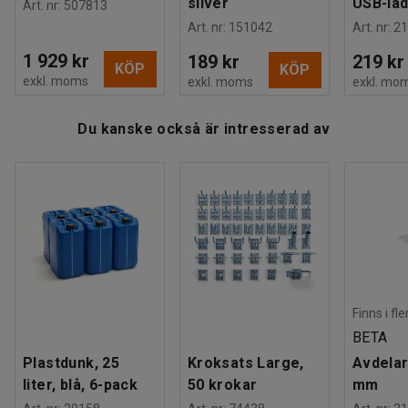
silver
USB-la
Art. nr
:
507813
Art. nr
:
151042
Art. nr
:
21
1 929 kr
189 kr
219 kr
KÖP
KÖP
exkl. moms
exkl. moms
exkl. mo
Du kanske också är intresserad av
Finns i fl
BETA
Plastdunk, 25
Kroksats Large,
Avdelar
liter, blå, 6-pack
50 krokar
mm