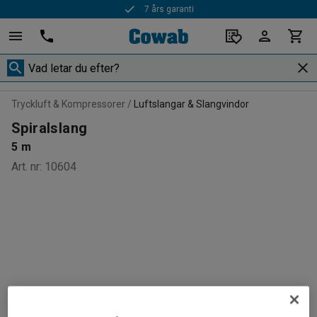
7 års garanti
Snabba leveranser
Tryckluft & Kompressorer
Luftslangar & Slangvindor
Spiralslang
5 m
Art. nr
:
10604