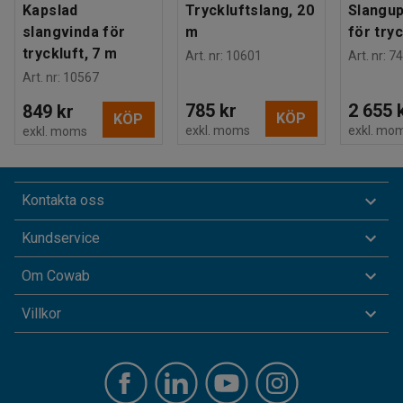
Kapslad
Tryckluftslang, 20
Slangup
slangvinda för
m
för tryc
tryckluft, 7 m
Art. nr
:
10601
Art. nr
:
74
Art. nr
:
10567
785 kr
2 655 
849 kr
KÖP
KÖP
exkl. moms
exkl. mo
exkl. moms
Kontakta oss
Kundservice
Om Cowab
Villkor