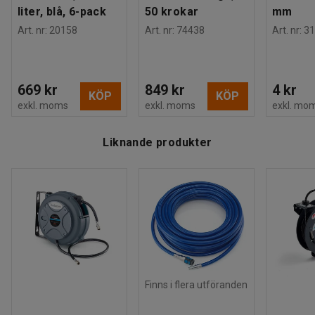
liter, blå, 6-pack
50 krokar
mm
Art. nr
:
20158
Art. nr
:
74438
Art. nr
:
31
669 kr
849 kr
4 kr
KÖP
KÖP
exkl. moms
exkl. moms
exkl. mo
Liknande produkter
Finns i flera utföranden