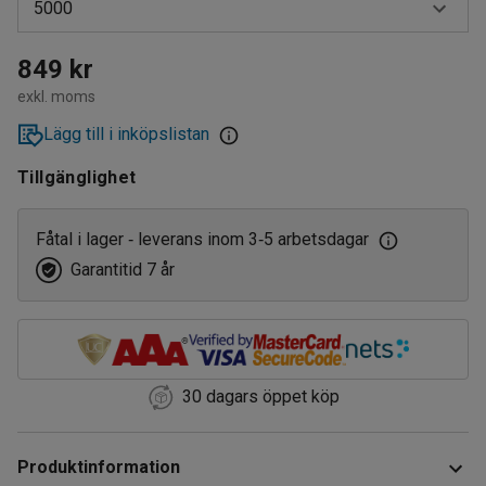
5000
5000
849 kr
exkl. moms
10000
Lägg till i inköpslistan
Tillgänglighet
Fåtal i lager
leverans inom 3
5 arbetsdagar
‑
‑
Garantitid 7 år
30 dagars öppet köp
Produktinformation