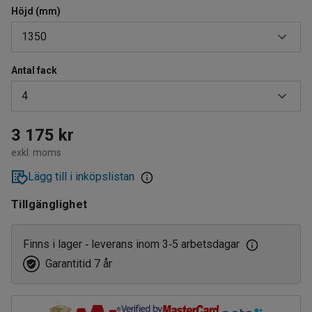
Höjd (mm)
1350
Antal fack
1350
4
1460
4
3 175 kr
exkl. moms
5
Lägg till i inköpslistan
Tillgänglighet
Finns i lager
leverans inom 3
5 arbetsdagar
‑
‑
Garantitid 7 år