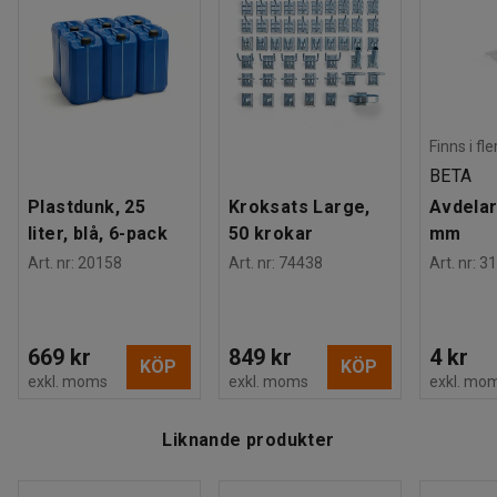
Finns i fl
BETA
Plastdunk, 25
Kroksats Large,
Avdelar
liter, blå, 6-pack
50 krokar
mm
Art. nr
:
20158
Art. nr
:
74438
Art. nr
:
31
669 kr
849 kr
4 kr
KÖP
KÖP
exkl. moms
exkl. moms
exkl. mo
Liknande produkter