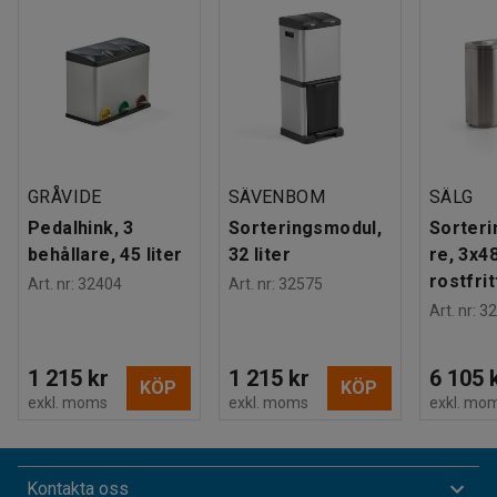
GRÅVIDE
SÄVENBOM
SÄLG
Pedalhink, 3
Sorteringsmodul,
Sorteri
behållare, 45 liter
32 liter
re, 3x48
rostfrit
Art. nr
:
32404
Art. nr
:
32575
Art. nr
:
32
1 215 kr
1 215 kr
6 105 
KÖP
KÖP
exkl. moms
exkl. moms
exkl. mo
Kontakta oss