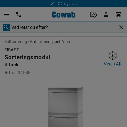
7 års garanti
Källsortering
Källsorteringsbehållare
TIBAST
Sorteringsmodul
Visa i AR
4 fack
Art. nr
:
31548