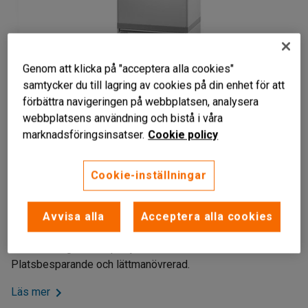
Genom att klicka på "acceptera alla cookies"
samtycker du till lagring av cookies på din enhet för att
förbättra navigeringen på webbplatsen, analysera
webbplatsens användning och bistå i våra
marknadsföringsinsatser.
Cookie policy
Liknande produkter
Cookie-inställningar
Enkel tömning
Praktisk mobil lösning
Avvisa alla
Acceptera alla cookies
Med hjul
Källsorteringsmodul på hjul med 4 eller 5 fack.
Platsbesparande och lättmanövrerad.
Läs mer