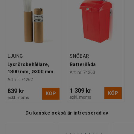
LJUNG
SNÖBÄR
Lysrörsbehållare,
Batterilåda
1800 mm, Ø300 mm
Art. nr
:
74263
Art. nr
:
74262
1 309 kr
839 kr
KÖP
KÖP
exkl. moms
exkl. moms
Du kanske också är intresserad av