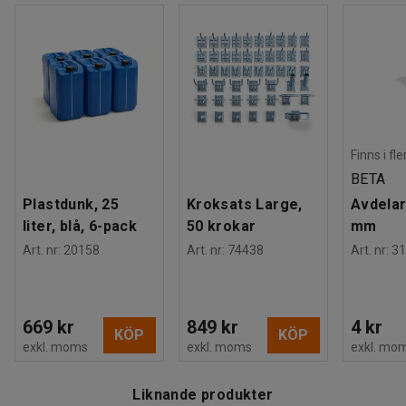
Finns i fl
BETA
Plastdunk, 25
Kroksats Large,
Avdelar
liter, blå, 6-pack
50 krokar
mm
Art. nr
:
20158
Art. nr
:
74438
Art. nr
:
31
669 kr
849 kr
4 kr
KÖP
KÖP
exkl. moms
exkl. moms
exkl. mo
Liknande produkter