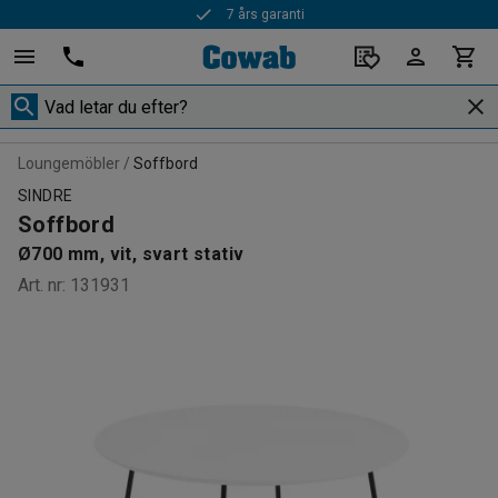
7 års garanti
Loungemöbler
Soffbord
SINDRE
Soffbord
Ø700 mm, vit, svart stativ
Art. nr
:
131931