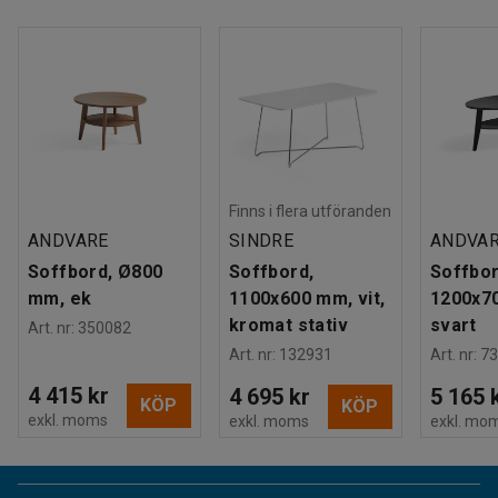
Finns i flera utföranden
ANDVARE
SINDRE
ANDVA
Soffbord, Ø800
Soffbord,
Soffbor
mm, ek
1100x600 mm, vit,
1200x7
kromat stativ
svart
Art. nr
:
350082
Art. nr
:
132931
Art. nr
:
73
4 415 kr
4 695 kr
5 165 
KÖP
KÖP
exkl. moms
exkl. moms
exkl. mo