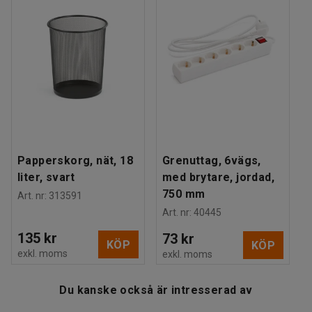
Estimerad hanteringstid/person
:
15
Min
Vikt
:
15
kg
Montering
:
Levereras omonterad
Papperskorg, nät, 18
Grenuttag, 6vägs,
liter, svart
med brytare, jordad,
750 mm
Art. nr
:
313591
Art. nr
:
40445
135 kr
73 kr
KÖP
KÖP
exkl. moms
exkl. moms
Du kanske också är intresserad av