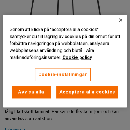
Genom att klicka på "acceptera alla cookies"
samtycker du till lagring av cookies på din enhet för att
förbättra navigeringen på webbplatsen, analysera
webbplatsens användning och bistå i våra
marknadsföringsinsatser.
Cookie policy
Cookie-inställningar
Stilren design
Stålstativ
Avvisa alla
Acceptera alla cookies
Bordsskiva i laminat
Stilrent soffbord med ett stabilt stativ och en bordsskiva i
tåligt, lättskött laminat. Passar i de flesta miljöer och kan
användas som satsbord.