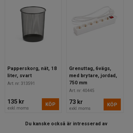
Estimerad hanteringstid/person
:
15
Min
Vikt
:
15
kg
Montering
:
Levereras omonterad
Papperskorg, nät, 18
Grenuttag, 6vägs,
liter, svart
med brytare, jordad,
750 mm
Art. nr
:
313591
Art. nr
:
40445
135 kr
73 kr
KÖP
KÖP
exkl. moms
exkl. moms
Du kanske också är intresserad av