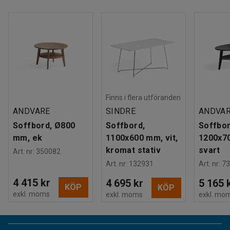
Finns i flera utföranden
ANDVARE
SINDRE
ANDVA
Soffbord, Ø800
Soffbord,
Soffbor
mm, ek
1100x600 mm, vit,
1200x7
kromat stativ
svart
Art. nr
:
350082
Art. nr
:
132931
Art. nr
:
73
4 415 kr
4 695 kr
5 165 
KÖP
KÖP
exkl. moms
exkl. moms
exkl. mo