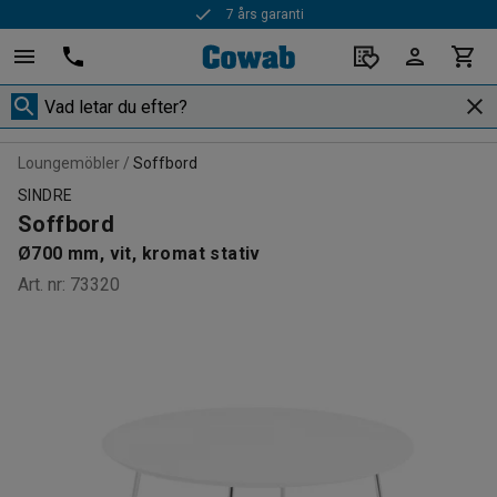
7 års garanti
Loungemöbler
Soffbord
SINDRE
Soffbord
Ø700 mm, vit, kromat stativ
Art. nr
:
73320