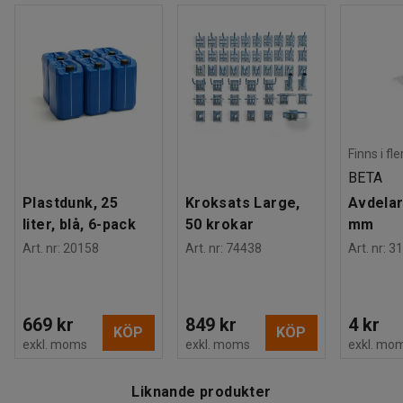
Finns i fl
BETA
Plastdunk, 25
Kroksats Large,
Avdelar
liter, blå, 6-pack
50 krokar
mm
Art. nr
:
20158
Art. nr
:
74438
Art. nr
:
31
669 kr
849 kr
4 kr
KÖP
KÖP
exkl. moms
exkl. moms
exkl. mo
Liknande produkter