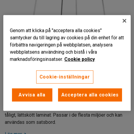
Genom att klicka på "acceptera alla cookies"
samtycker du till lagring av cookies på din enhet för att
förbättra navigeringen på webbplatsen, analysera
webbplatsens användning och bistå i våra
marknadsföringsinsatser.
Cookie policy
Cookie-inställningar
Stilren design
Stålstativ
Avvisa alla
Acceptera alla cookies
Bordsskiva i laminat
Stilrent soffbord med ett stabilt stativ och en bordsskiva i
tåligt, lättskött laminat. Passar i de flesta miljöer och kan
användas som satsbord.