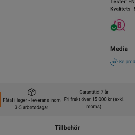
Tester
:
EN
Kvalitets-
Media
Se prod
Garantitid 7 år
Fri frakt över 15 000 kr (exkl.
Fåtal i lager
leverans inom
‑
moms)
3
5 arbetsdagar
‑
Fåtal i lager
leverans inom
‑
Tillbehör
3
5 arbetsdagar
‑