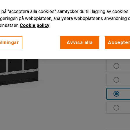
perforering
 på "acceptera alla cookies" samtycker du till lagring av cookies 
Läs mer
vigeringen på webbplatsen, analysera webbplatsens användning oc
insatser.
Cookie policy
Färg dörr
:
S
llningar
Avvisa alla
Accepter