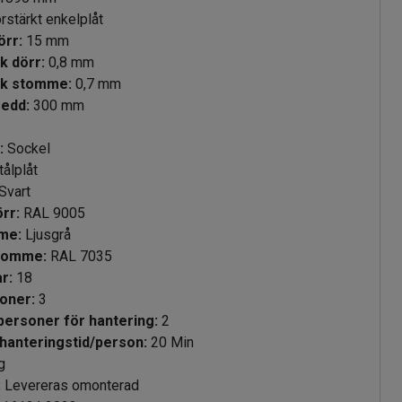
rstärkt enkelplåt
klek dörr
:
15
mm
ek dörr
:
0,8
mm
lek stomme
:
0,7
mm
redd
:
300
mm
e
:
Sockel
tålplåt
Svart
örr
:
RAL 9005
mme
:
Ljusgrå
stomme
:
RAL 7035
rar
:
18
ektioner
:
3
 personer för hantering
:
2
hanteringstid/person
:
20
Min
g
:
Levereras omonterad