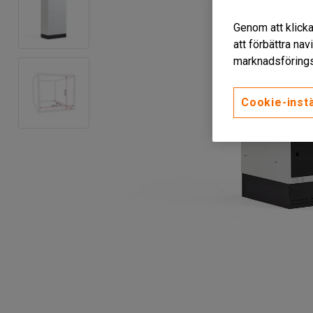
Genom att klicka
att förbättra na
marknadsförings
Cookie-instä