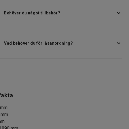
Behöver du något tillbehör?
Vad behöver du för låsanordning?
fakta
mm
mm
mm
1890
mm