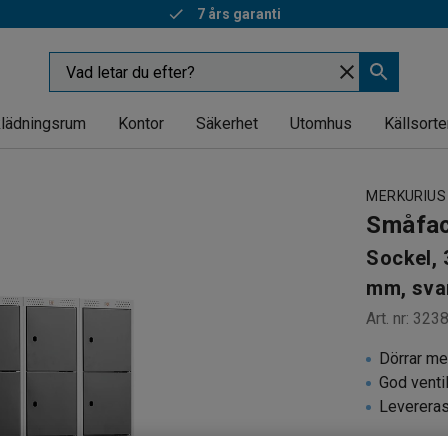
Snabba leveranser
lädningsrum
Kontor
Säkerhet
Utomhus
Källsorte
MERKURIUS
Småfa
Sockel, 
mm, sva
Art. nr
:
323
Dörrar m
God venti
Leverera
Småfacksskå