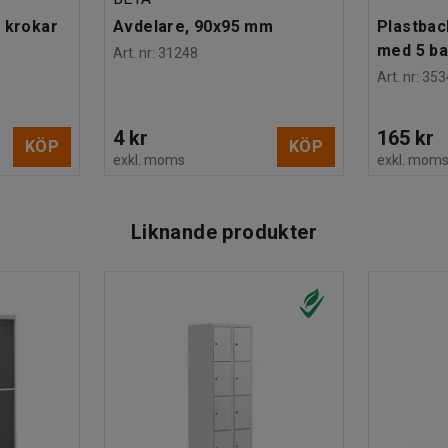
 krokar
Avdelare, 90x95 mm
Plastbac
med 5 b
Art. nr
:
31248
Art. nr
:
353
4 kr
165 kr
KÖP
KÖP
exkl. moms
exkl. mom
Liknande produkter