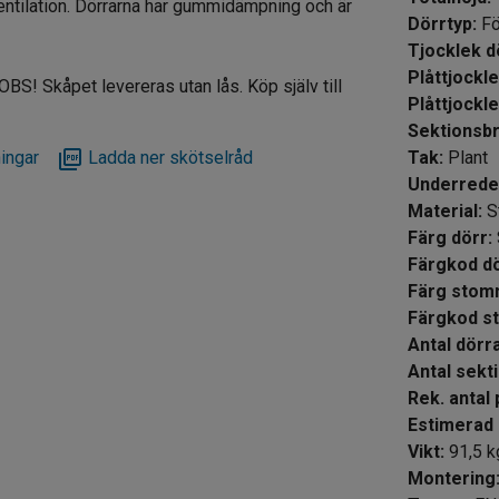
entilation. Dörrarna har gummidämpning och är
Dörrtyp
:
Fö
Tjoc
Plåttjockl
S! Skåpet levereras utan lås. Köp själv till
Plåttjock
Sektionsb
ingar
Ladda ner skötselråd
Tak
:
Plant
Underred
Material
:
S
Färg dörr
:
Färgkod d
Färg sto
Färgkod 
Antal dör
Antal s
Rek. antal
Estimerad 
Vikt
:
91,5
k
Montering