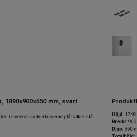
ck, 1890x900x550 mm, svart
Produkt
Höjd
:
1740
r. Tillverkat i pulverlackerad plåt vilket står
Bredd
:
900
Djup
:
550
Totalhöjd
: