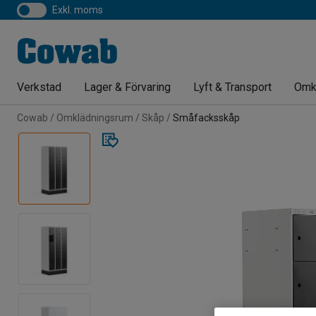
exkl. moms
Verkstad
Lager & Förvaring
Lyft & Transport
Omk
Cowab
Omklädningsrum
Skåp
Småfacksskåp