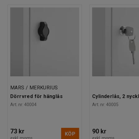
MARS / MERKURIUS
Dörrvred för hänglås
Cylinderlås, 2 nyck
Art. nr
:
40004
Art. nr
:
40005
73 kr
90 kr
KÖP
exkl. moms
exkl. moms