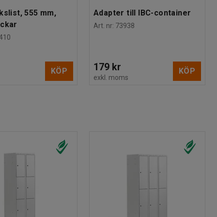
kslist, 555 mm,
Adapter till IBC-container
ackar
Art. nr
:
73938
410
179 kr
KÖP
KÖP
s
exkl. moms