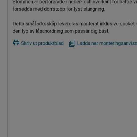
Stommen är perforerade i neder- och överkant för bättre v
försedda med dörrstopp för tyst stängning.
Detta småfacksskåp levereras monterat inklusive sockel. OB
den typ av låsanordning som passar dig bäst.
Skriv ut produktblad
Ladda ner monteringsanvisn