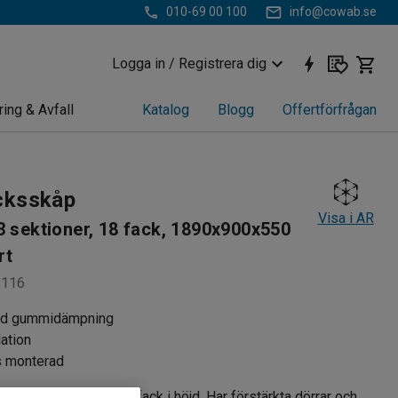
010-69 00 100
info@cowab.se
Logga in / Registrera dig
ring & Avfall
Katalog
Blogg
Offertförfrågan
cksskåp
Visa i AR
3 sektioner, 18 fack, 1890x900x550
rt
8116
ed gummidämpning
lation
s monterad
p med sockel och 6 fack i höjd. Har förstärkta dörrar och