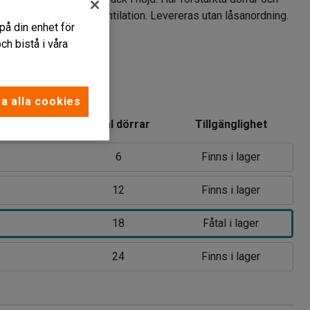
ar i stomme för god ventilation. Levereras utan låsanordning.
på din enhet för
h bistå i våra
vart
a alla cookies
Antal dörrar
Tillgänglighet
6
Finns i lager
12
Finns i lager
18
Fåtal i lager
24
Finns i lager