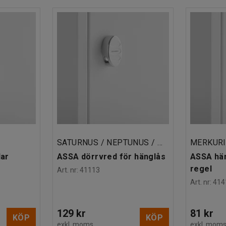
SATURNUS / NEPTUNUS / MERKURIUS
MERKUR
lar
ASSA dörrvred för hänglås
ASSA hä
regel
Art. nr
:
41113
Art. nr
:
414
129 kr
81 kr
KÖP
KÖP
exkl. moms
exkl. mom