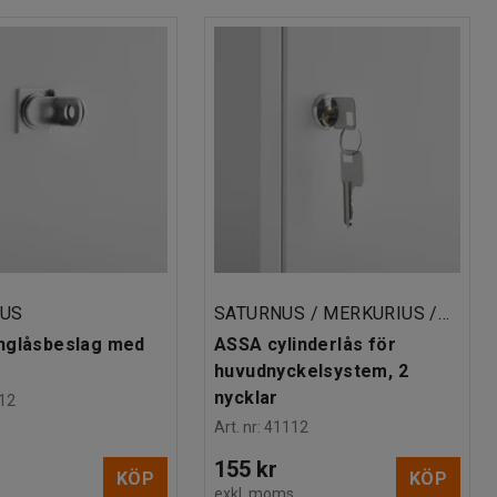
IUS
SATURNUS / MERKURIUS /ANTILA
nglåsbeslag med
ASSA cylinderlås för
huvudnyckelsystem, 2
nycklar
12
Art. nr
:
41112
155 kr
KÖP
KÖP
s
exkl. moms