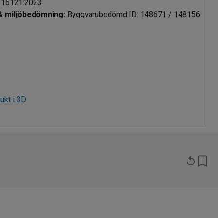
 16121:2023
 & miljöbedömning
:
Byggvarubedömd ID: 148671 / 148156
ukt i 3D