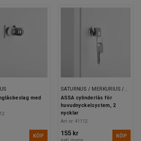
IUS
SATURNUS / MERKURIUS /ANTILA
nglåsbeslag med
ASSA cylinderlås för
huvudnyckelsystem, 2
nycklar
12
Art. nr
:
41112
155 kr
KÖP
KÖP
s
exkl. moms