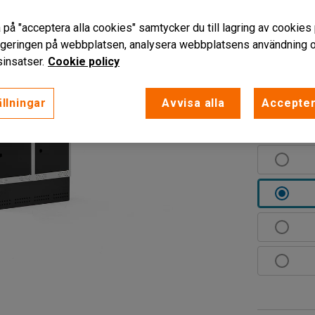
perforering
 på "acceptera alla cookies" samtycker du till lagring av cookies 
Läs mer
vigeringen på webbplatsen, analysera webbplatsens användning oc
insatser.
Cookie policy
Färg dörr
:
S
llningar
Avvisa alla
Accepter