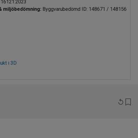
 16121:2023
 & miljöbedömning
:
Byggvarubedömd ID: 148671 / 148156
ukt i 3D