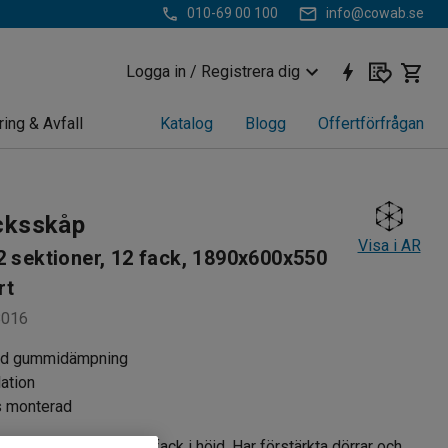
010-69 00 100
info@cowab.se
Logga in / Registrera dig
ring & Avfall
Katalog
Blogg
Offertförfrågan
cksskåp
Visa i AR
2 sektioner, 12 fack, 1890x600x550
rt
8016
ed gummidämpning
lation
s monterad
p med sockel och 6 fack i höjd. Har förstärkta dörrar och