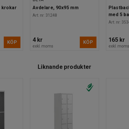
 krokar
Avdelare, 90x95 mm
Plastbac
med 5 b
Art. nr
:
31248
Art. nr
:
353
4 kr
165 kr
KÖP
KÖP
exkl. moms
exkl. mom
Liknande produkter