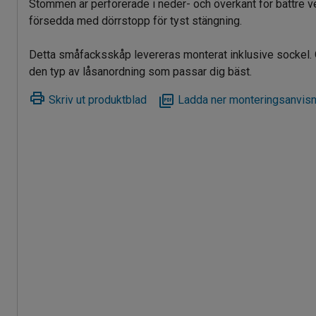
Stommen är perforerade i neder- och överkant för bättre v
försedda med dörrstopp för tyst stängning.
Detta småfacksskåp levereras monterat inklusive sockel. OB
den typ av låsanordning som passar dig bäst.
Skriv ut produktblad
Ladda ner monteringsanvisn