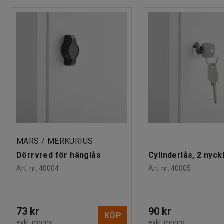
MARS / MERKURIUS
Dörrvred för hänglås
Cylinderlås, 2 nyck
Art. nr
:
40004
Art. nr
:
40005
73 kr
90 kr
KÖP
exkl. moms
exkl. moms