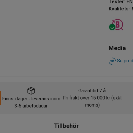
Tester
:
EN
Kvalitets-
Media
Se prod
Garantitid 7 år
Fri frakt över 15 000 kr (exkl.
Finns i lager
leverans inom
‑
moms)
3
5 arbetsdagar
‑
Finns i lager
leverans inom
‑
Tillbehör
3
5 arbetsdagar
‑