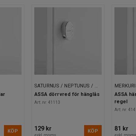
SATURNUS / NEPTUNUS / MERKURIUS
MERKUR
lar
ASSA dörrvred för hänglås
ASSA hä
regel
Art. nr
:
41113
Art. nr
:
414
129 kr
81 kr
KÖP
KÖP
exkl. moms
exkl. mom