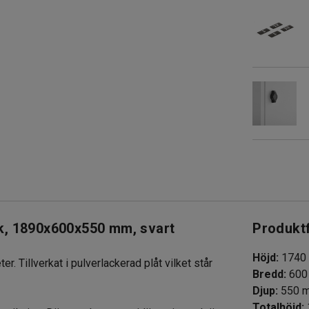
ck, 1890x600x550 mm, svart
Produkt
Höjd
:
1740
r. Tillverkat i pulverlackerad plåt vilket står
Bredd
:
600
Djup
:
550
Totalhöjd
: