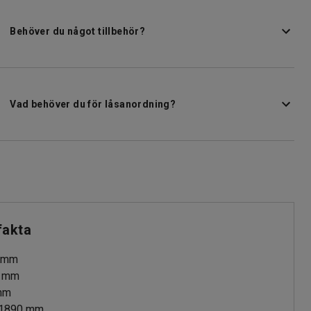
Behöver du något tillbehör?
Vad behöver du för låsanordning?
fakta
mm
mm
mm
1890
mm