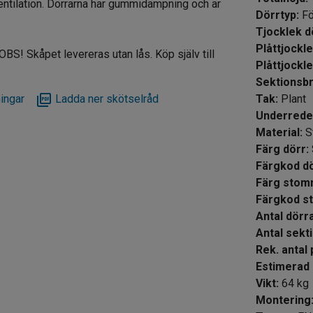
entilation. Dörrarna har gummidämpning och är
Dörrtyp
:
Fö
Tjoc
Plåttjockl
S! Skåpet levereras utan lås. Köp själv till
Plåttjock
Sektionsb
ingar
Ladda ner skötselråd
Tak
:
Plant
Underred
Material
:
S
Färg dörr
:
Färgkod d
Färg sto
Färgkod 
Antal dör
Antal s
Rek. antal
Estimerad 
Vikt
:
64
kg
Montering