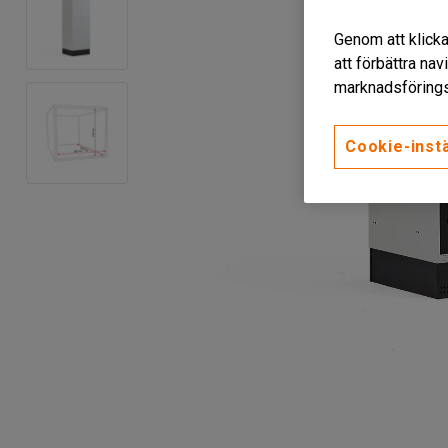
Genom att klicka
att förbättra na
marknadsförings
Cookie-instä