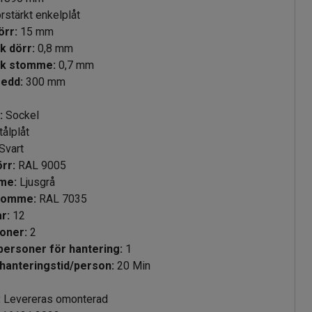
rstärkt enkelplåt
klek dörr
:
15
mm
ek dörr
:
0,8
mm
lek stomme
:
0,7
mm
redd
:
300
mm
e
:
Sockel
tålplåt
Svart
örr
:
RAL 9005
mme
:
Ljusgrå
stomme
:
RAL 7035
rar
:
12
ektioner
:
2
 personer för hantering
:
1
hanteringstid/person
:
20
Min
:
Levereras omonterad