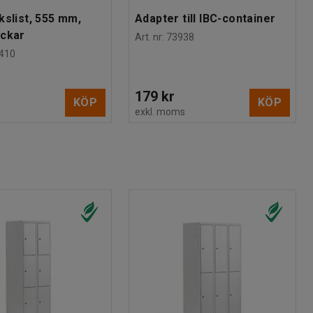
kslist, 555 mm,
Adapter till IBC-container
ackar
Art. nr
:
73938
410
179 kr
KÖP
KÖP
s
exkl. moms