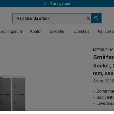
7 års garanti
Snabba leveranser
lädningsrum
Kontor
Säkerhet
Utomhus
Källsorte
MERKURIUS
Småfa
Sockel, 
mm, sva
Art. nr
:
323
Dörrar m
God venti
Leverera
Småfacksskå