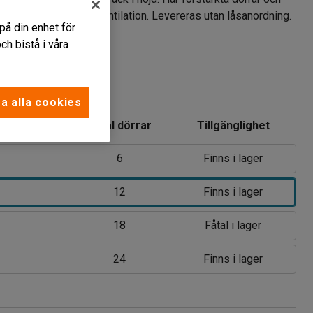
ar i stomme för god ventilation. Levereras utan låsanordning.
på din enhet för
h bistå i våra
vart
a alla cookies
Antal dörrar
Tillgänglighet
6
Finns i lager
12
Finns i lager
18
Fåtal i lager
24
Finns i lager