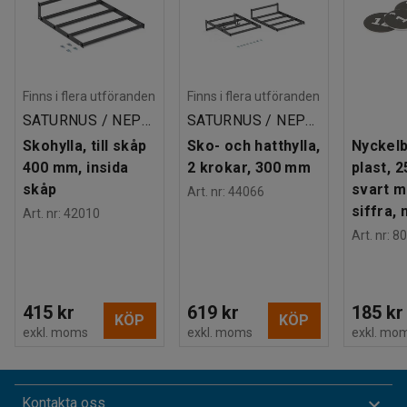
Finns i flera utföranden
Finns i flera utföranden
SATURNUS / NEPTUNUS / MERKURIUS
SATURNUS / NEPTUNUS / MERKURIUS
Skohylla, till skåp
Sko- och hatthylla,
Nyckelb
400 mm, insida
2 krokar, 300 mm
plast, 
skåp
svart m
Art. nr
:
44066
siffra, 
Art. nr
:
42010
Art. nr
:
80
415 kr
619 kr
185 kr
KÖP
KÖP
exkl. moms
exkl. moms
exkl. mo
Kontakta oss