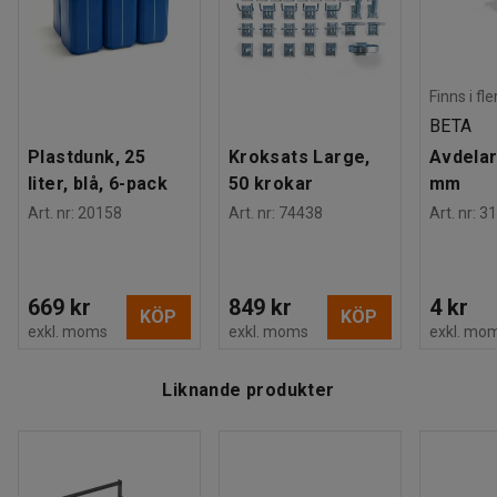
Finns i fl
BETA
Plastdunk, 25
Kroksats Large,
Avdelar
liter, blå, 6-pack
50 krokar
mm
Art. nr
:
20158
Art. nr
:
74438
Art. nr
:
31
669 kr
849 kr
4 kr
KÖP
KÖP
exkl. moms
exkl. moms
exkl. mo
Liknande produkter