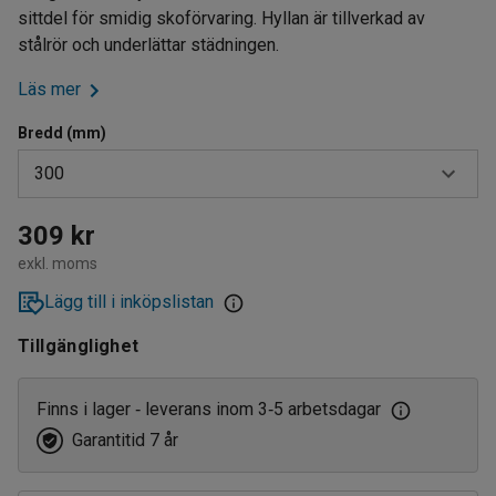
sittdel för smidig skoförvaring. Hyllan är tillverkad av
stålrör och underlättar städningen.
Läs mer
Bredd (mm)
300
300
309 kr
exkl. moms
600
Lägg till i inköpslistan
800
Tillgänglighet
900
1200
Finns i lager
leverans inom 3
5 arbetsdagar
‑
‑
Garantitid 7 år