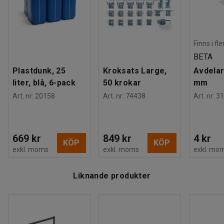
Finns i fl
BETA
Plastdunk, 25
Kroksats Large,
Avdelar
liter, blå, 6-pack
50 krokar
mm
Art. nr
:
20158
Art. nr
:
74438
Art. nr
:
31
669 kr
849 kr
4 kr
KÖP
KÖP
exkl. moms
exkl. moms
exkl. mo
Liknande produkter