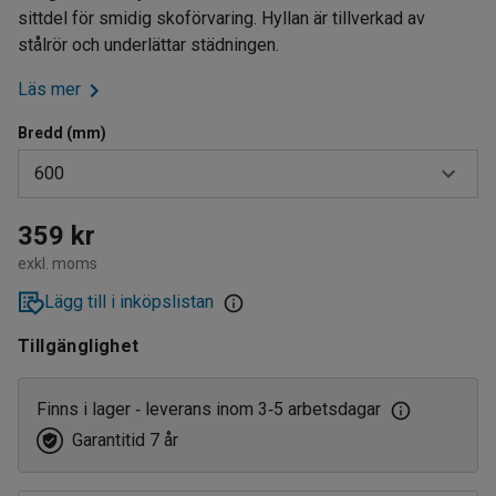
sittdel för smidig skoförvaring. Hyllan är tillverkad av
stålrör och underlättar städningen.
Läs mer
Bredd (mm)
600
300
359 kr
exkl. moms
600
Lägg till i inköpslistan
800
Tillgänglighet
900
1200
Finns i lager
leverans inom 3
5 arbetsdagar
‑
‑
Garantitid 7 år