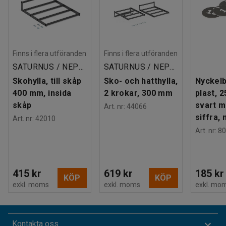
Finns i flera utföranden
Finns i flera utföranden
SATURNUS / NEPTUNUS / MERKURIUS
SATURNUS / NEPTUNUS / MERKURIUS
Skohylla, till skåp
Sko- och hatthylla,
Nyckelb
400 mm, insida
2 krokar, 300 mm
plast, 
skåp
svart m
Art. nr
:
44066
siffra, 
Art. nr
:
42010
Art. nr
:
80
415 kr
619 kr
185 kr
KÖP
KÖP
exkl. moms
exkl. moms
exkl. mo
Kontakta oss