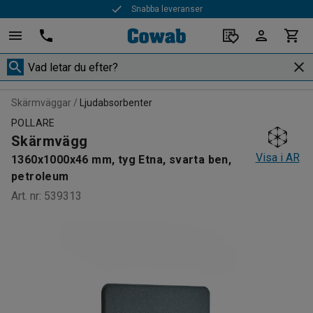
Snabba leveranser
Skärmväggar
Ljudabsorbenter
POLLARE
Skärmvägg
Visa i AR
1360x1000x46 mm, tyg Etna, svarta ben,
petroleum
Art. nr
:
539313