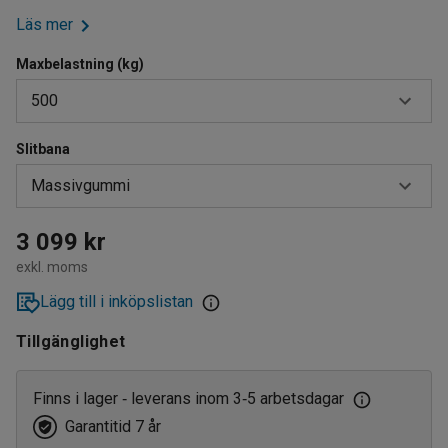
Läs mer
Maxbelastning (kg)
500
Slitbana
500
Massivgummi
1000
Elastiskt gummi
3 099 kr
exkl. moms
Massivgummi
Lägg till i inköpslistan
Tillgänglighet
Finns i lager
leverans inom 3
5 arbetsdagar
‑
‑
Garantitid 7 år