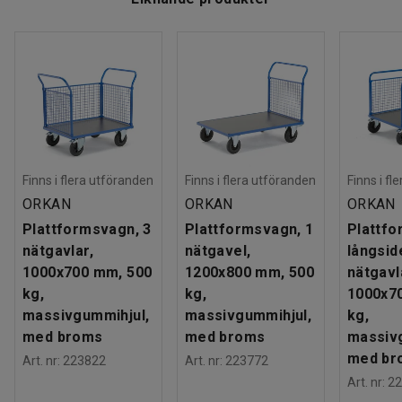
Finns i flera utföranden
Finns i flera utföranden
Finns i fl
ORKAN
ORKAN
ORKAN
Plattformsvagn, 3
Plattformsvagn, 1
Plattfo
nätgavlar,
nätgavel,
långsid
1000x700 mm, 500
1200x800 mm, 500
nätgavl
kg,
kg,
1000x7
massivgummihjul,
massivgummihjul,
kg,
med broms
med broms
massiv
med br
Art. nr
:
223822
Art. nr
:
223772
Art. nr
:
22