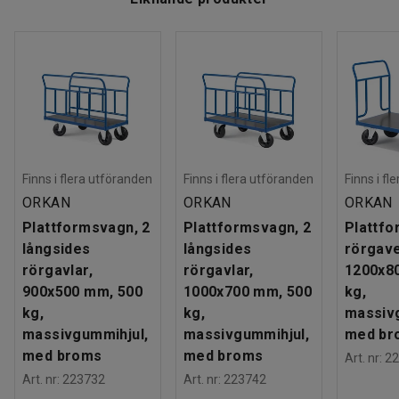
Finns i flera utföranden
Finns i flera utföranden
Finns i fl
ORKAN
ORKAN
ORKAN
Plattformsvagn, 2
Plattformsvagn, 2
Plattfo
långsides
långsides
rörgave
rörgavlar,
rörgavlar,
1200x8
900x500 mm, 500
1000x700 mm, 500
kg,
kg,
kg,
massiv
massivgummihjul,
massivgummihjul,
med br
med broms
med broms
Art. nr
:
22
Art. nr
:
223732
Art. nr
:
223742