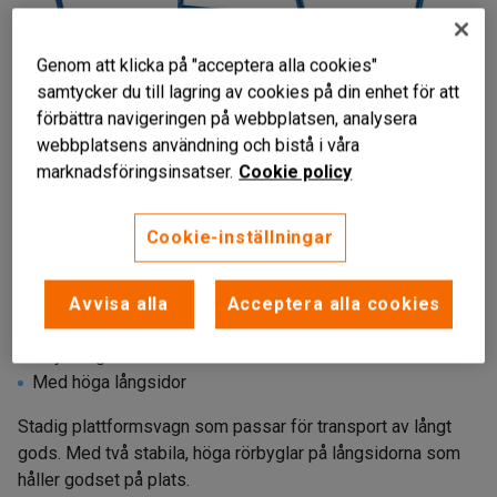
Genom att klicka på "acceptera alla cookies"
samtycker du till lagring av cookies på din enhet för att
förbättra navigeringen på webbplatsen, analysera
webbplatsens användning och bistå i våra
marknadsföringsinsatser.
Cookie policy
Cookie-inställningar
Liknande produkter
Avvisa alla
Acceptera alla cookies
För långt gods
Stryktålig konstruktion
Med höga långsidor
Stadig plattformsvagn som passar för transport av långt
gods. Med två stabila, höga rörbyglar på långsidorna som
håller godset på plats.