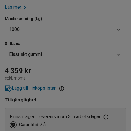
Läs mer
Maxbelastning (kg)
1000
Slitbana
500
Elastiskt gummi
1000
Elastiskt gummi
4 359 kr
exkl. moms
Massivgummi
Lägg till i inköpslistan
Tillgänglighet
Finns i lager
leverans inom 3
5 arbetsdagar
‑
‑
Garantitid 7 år