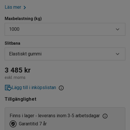
Läs mer
Maxbelastning (kg)
1000
Slitbana
500
Elastiskt gummi
1000
Elastiskt gummi
3 485 kr
exkl. moms
Massivgummi
Lägg till i inköpslistan
Tillgänglighet
Finns i lager
leverans inom 3
5 arbetsdagar
‑
‑
Garantitid 7 år