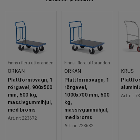
Finns i flera utföranden
Finns i flera utföranden
ORKAN
ORKAN
KRUS
Plattformsvagn, 1
Plattformsvagn, 1
Plattfo
rörgavel, 900x500
rörgavel,
alumin
mm, 500 kg,
1000x700 mm, 500
Art. nr
:
73
massivgummihjul,
kg,
med broms
massivgummihjul,
med broms
Art. nr
:
223672
Art. nr
:
223682