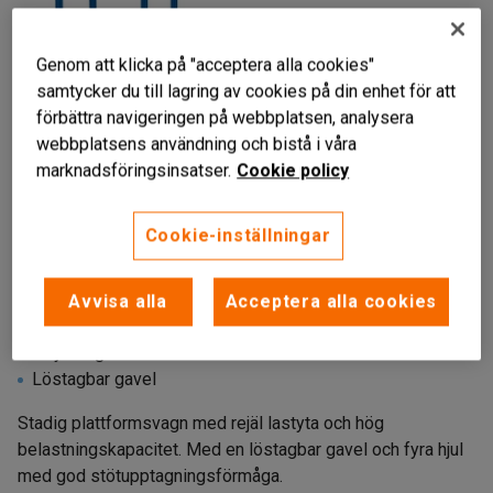
Genom att klicka på "acceptera alla cookies"
samtycker du till lagring av cookies på din enhet för att
förbättra navigeringen på webbplatsen, analysera
webbplatsens användning och bistå i våra
marknadsföringsinsatser.
Cookie policy
Cookie-inställningar
Liknande produkter
Avvisa alla
Acceptera alla cookies
För tungt gods
Stryktålig konstruktion
Löstagbar gavel
Stadig plattformsvagn med rejäl lastyta och hög
belastningskapacitet. Med en löstagbar gavel och fyra hjul
med god stötupptagningsförmåga.